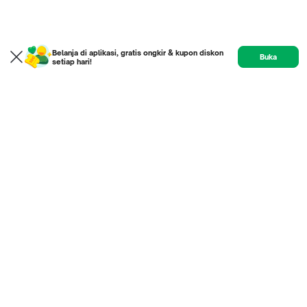
Belanja di aplikasi, gratis ongkir & kupon diskon
Buka
setiap hari!