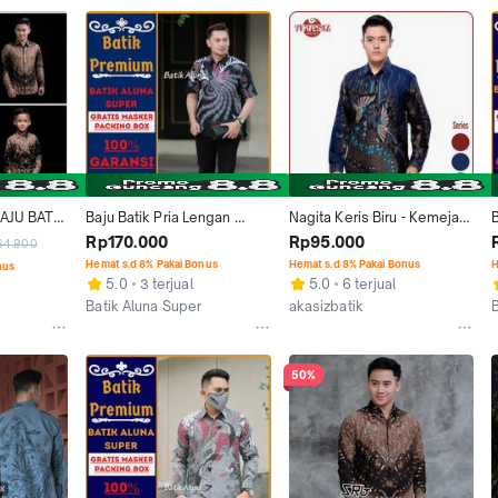
b
b
AJU BATIK 
Baju Batik Pria Lengan 
Nagita Keris Biru - Kemeja 
B
A AYAH 
Pendek Modern Aluna 
Batik Pria Lengan Panjang 
Rp170.000
Rp95.000
64.900
I-LAKI 
Kombinasi Keris Original
Baju Batik Atasan
a
Hemat s.d 8% Pakai Bonus
Hemat s.d 8% Pakai Bonus
H
nus
5.0
3 terjual
5.0
6 terjual
Batik Aluna Super
akasizbatik
Kab. Sragen
Surakarta
50%