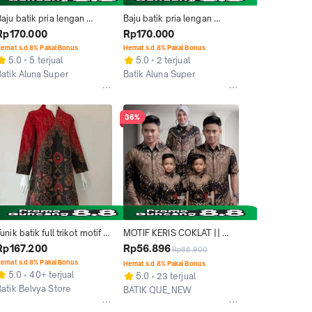
aju batik pria lengan 
Baju batik pria lengan 
pendek modern jumbo slim 
pendek modern aluna keris 
Rp170.000
Rp170.000
it aluna keris tulis
danarhadi katun asli
emat s.d 8% Pakai Bonus
Hemat s.d 8% Pakai Bonus
5.0
5 terjual
5.0
2 terjual
Batik Aluna Super
Batik Aluna Super
Kab. Sragen
Kab. Sragen
36%
unik batik full trikot motif 
MOTIF KERIS COKLAT || 
aun merah / Batik Belvya / 
BAJU BATIK COUPLE 
Rp167.200
Rp56.896
Rp88.900
atik solo / batik sragen / 
KELUARGA || COUPLE AYAH 
emat s.d 8% Pakai Bonus
Hemat s.d 8% Pakai Bonus
unik batik / dress batik / 
IBU DAN ANAK LAKI-LAKI || 
5.0
40+ terjual
5.0
23 terjual
emeja batik / batik madu / 
COUPLE BATIK PASANGAN 
Batik Belvya Store
BATIK QUE_NEW
emeja batik / baju batik / 
SUAMI ISTRI
Kab. Sragen
Kab. Pekalongan
em batik / batik andhara / 