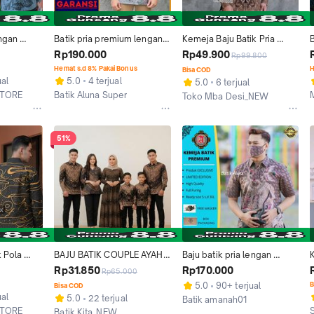
ngan 
Batik pria premium lengan 
Kemeja Baju Batik Pria 
emeja 
panjang modern baju 
Kantor Lengan Panjang 
Rp190.000
Rp49.900
Rp99.800
emium 
kemeja cowok keren keris
motif Keris Coklat Toko 
Hemat s.d 8% Pakai Bonus
H
Bisa COD
Mba Desi
S
ual
5.0
4 terjual
5.0
6 terjual
STORE
Batik Aluna Super
Toko Mba Desi_NEW
Kab. Sragen
Kab. Batang
51%
 Pola 
BAJU BATIK COUPLE AYAH 
Baju batik pria lengan 
 Panjang 
DAN ANAK LAKI-LAKI MOTIF 
pendek motif keris bahan 
p
Rp31.850
Rp170.000
Rp65.000
ries
KERIS COKLAT Kemeja 
katun lapis furingsolo
5.0
90+ terjual
B
Bisa COD
Batik Pria & Anak Bahan 
ual
5.0
22 terjual
Batik amanah01
Katun Polimikro Nyaman 
STORE
Batik Kita_NEW
Kab. Sragen