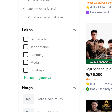
Batik Wanita
Pria Lengan Panjan
Hemat s.d 8% Pakai Bo
Mawar Navy- Bati
4.0
19 terjual
Fashion Anak & Bayi
Murah Keris Hitam 
Pripoen Batik
Nyaman Pendek 
Kab. Pekalon
Pakaian Anak Laki-Laki
Kerah
Lokasi
DKI Jakarta
Jabodetabek
Bandung
Medan
Baju batik couple
Surabaya
anak kemeja leng
Rp76.000
Lihat selengkapnya
panjang dan hem 
Bisa COD
pendek motif KER
5.0
80+ terju
COKLAT Katun Ke
Harga
Batik Qanindy
Pekalongan
Rp