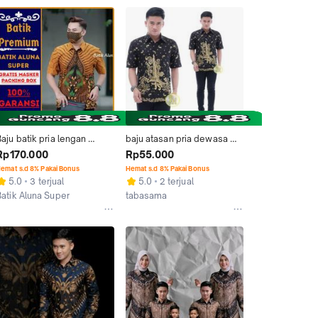
atik kanaya / batik ossy / 
atik semar / batik keris
aju batik pria lengan 
baju atasan pria dewasa 
pendek mewah prabuseno 
batik prada motif keris
Rp170.000
Rp55.000
luna keris original
emat s.d 8% Pakai Bonus
Hemat s.d 8% Pakai Bonus
5.0
3 terjual
5.0
2 terjual
Batik Aluna Super
tabasama
Kab. Sragen
Pekalongan