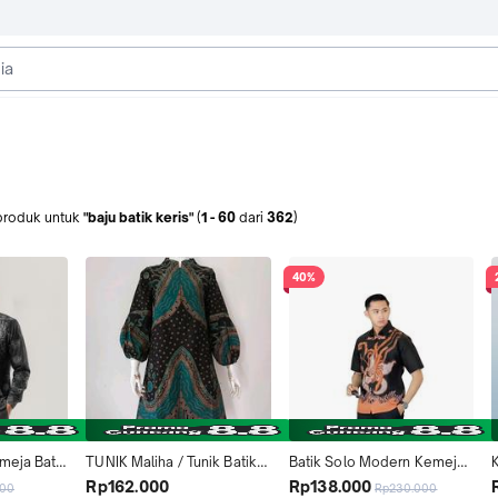
produk
untuk
"baju batik keris"
(
1
-
60
dari
362
)
40%
eja Batik 
TUNIK Maliha / Tunik Batik 
Batik Solo Modern Kemeja 
Baju Batik 
Full Trikot / Dress batik 
Pria Lengan Pendek Slimfit 
Rp162.000
Rp138.000
000
Rp230.000