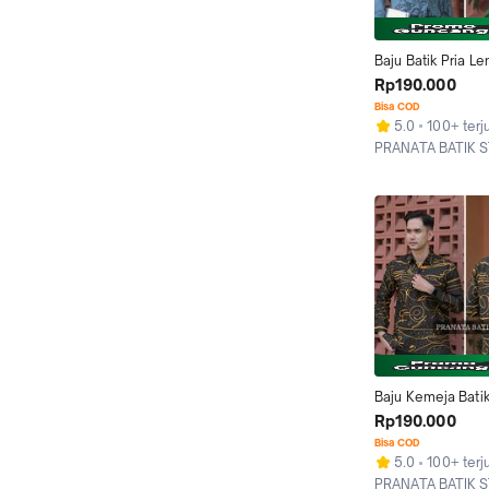
Baju Batik Pria Le
Panjang Mewah K
Rp190.000
Keris Original Pr
Bisa COD
Hem
5.0
100+ terj
PRANATA BATIK 
Kab. Sragen
Baju Kemeja Batik
Keris Pria Lengan
Rp190.000
Katun Premium Se
Bisa COD
5.0
100+ terj
PRANATA BATIK 