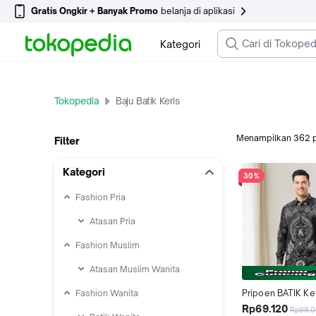
Gratis Ongkir + Banyak Promo
belanja di aplikasi
Kategori
Tokopedia
Baju Batik Keris
Menampilkan
362
Filter
Kategori
30%
Fashion Pria
Atasan Pria
Fashion Muslim
Atasan Muslim Wanita
Fashion Wanita
Pripoen BATIK Kem
Pria Pekalongan - 
Rp69.120
Rp99.