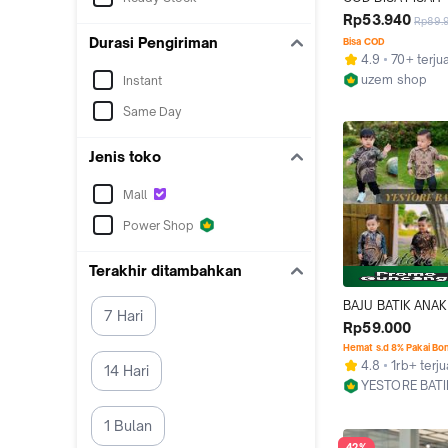
COKLAT - BAJU BA
Rp53.940
Rp89.
CUOPLE KELUARG
Durasi Pengiriman
Bisa COD
IBU DAN ANAK LAK
4.9
70+ terjua
SIZE M L XL XXL
uzem shop
Instant
Kab. Pekalon
Same Day
Jenis toko
Mall
Power Shop
Terakhir ditambahkan
BAJU BATIK ANAK 
7 Hari
KEMEJA BATIK AN
Rp59.000
LAKI MODERN MOT
Hemat s.d 8% Pakai Bo
HIJAU IRONMAN 
4.8
1rb+ terju
14 Hari
PHOENIX MAROO
YESTORE BATI
TARUNG ABU KERI
Kab. Pekalon
COKLAT MERAK 
1 Bulan
42%