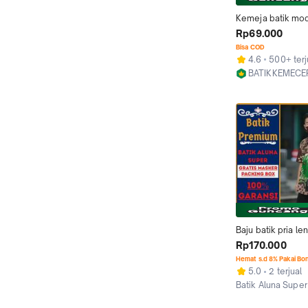
Kemeja batik mode
lengan panjang mo
Rp69.000
kemeja Katun Baju
Bisa COD
Bunga Setrip V-Ne
4.6
500+ terj
Pekalongan
BATIKKEMECE
Pekalongan
Baju batik pria le
pendek modern p
Rp170.000
alisan keris aluna
Hemat s.d 8% Pakai Bo
5.0
2 terjual
Batik Aluna Super
Kab. Sragen