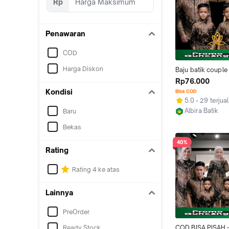
Rp
Penawaran
COD
Harga Diskon
Baju batik couple
anak kemeja leng
Rp76.000
panjang dan hem 
Kondisi
Bisa COD
pendek motif KER
5.0
29 terjual
COKLAT
Albira Batik
Baru
Pekalongan
Bekas
40%
Rating
Rating 4 ke atas
Lainnya
PreOrder
Ready Stock
COD BISA PISAH -