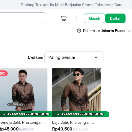
Tentang Tokopedia
Mulai Berjualan
Promo
Tokopedia Care
Masuk
Daftar
Dikirim ke
Jakarta Pusat
Paling Sesuai
Urutkan:
25%
Kemeja Batik Pria Lengan 
Baju Batik Pria Lengan 
Panjang Motif KERIS 
Panjang Premium Kemeja 
Rp45.000
Rp40.500
Rp60.000
Rp45.000