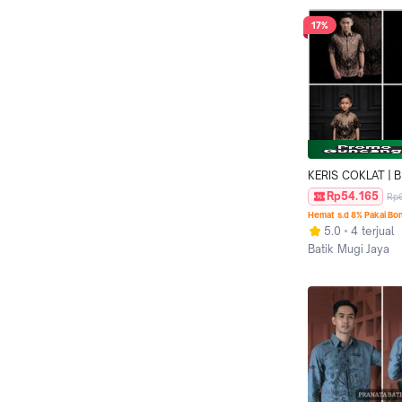
17%
KERIS COKLAT | B
COUPLE KELUARG
Rp54.165
Rp
IBU DAN ANAK LAK
Hemat s.d 8% Pakai Bo
SIZE M L XL XXL
5.0
4 terjual
Batik Mugi Jaya
Kab. Pekalongan