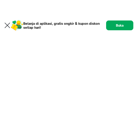
Belanja di aplikasi, gratis ongkir & kupon diskon
Buka
setiap hari!