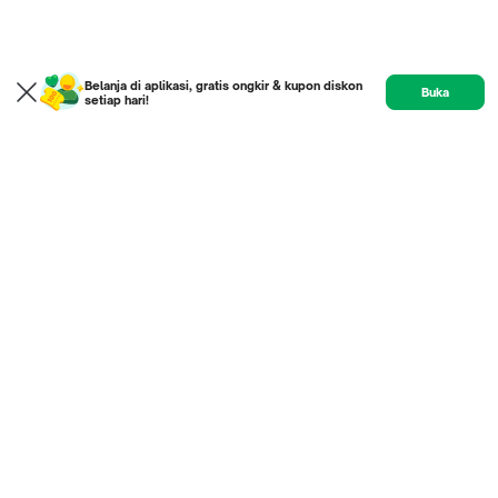
Belanja di aplikasi, gratis ongkir & kupon diskon
Buka
setiap hari!