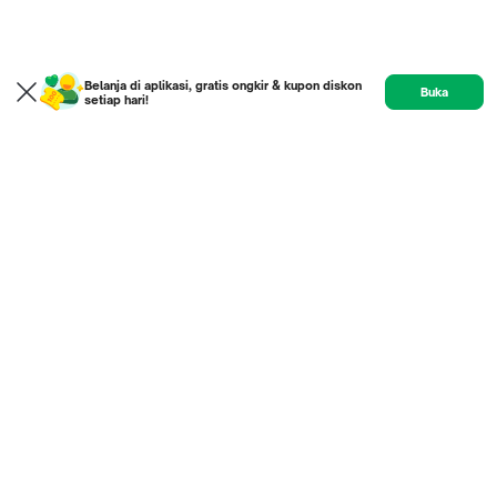
Belanja di aplikasi, gratis ongkir & kupon diskon
Buka
setiap hari!