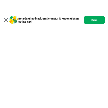
Belanja di aplikasi, gratis ongkir & kupon diskon
Buka
setiap hari!