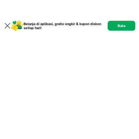
Belanja di aplikasi, gratis ongkir & kupon diskon
Buka
setiap hari!