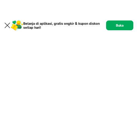
Belanja di aplikasi, gratis ongkir & kupon diskon
Buka
setiap hari!