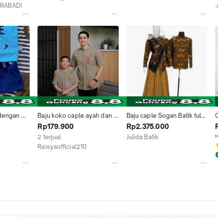
ri Terbaru 
Syari Baju Polos
Mewah | Caple Lebaran 
ABADIIII
Palu
Kab. Klungkung
asan 
Casual Tbk
C
wek Pacar
dengan 
Baju koko caple ayah dan 
Baju caple Sogan Batik tulis 
tidak 
anak lengan pendek
by Julida Batik Setelan
Rp179.900
Rp2.375.000
2 terjual
Julida Batik
H
g Ilir
Kab. Sukoharjo
Raisyaofficial210
Bandung