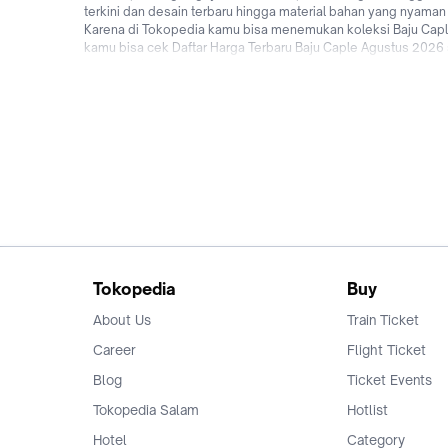
terkini dan desain terbaru hingga material bahan yang nyaman
Karena di Tokopedia kamu bisa menemukan koleksi Baju Caple t
kamu bisa cek Daftar Harga Terbaru Baju Caple Agustus 2026 se
ditempat (COD), cicilan 0% dari berbagai bank di Indonesia 
terbaru dengan beli Baju Caple terbaik online di Tokopedia!
Tokopedia
Buy
About Us
Train Ticket
Career
Flight Ticket
Blog
Ticket Events
Tokopedia Salam
Hotlist
Hotel
Category