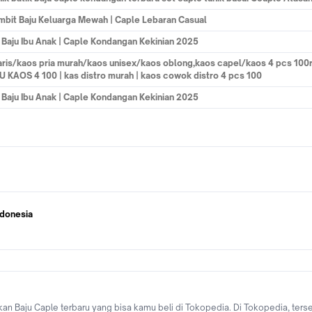
imbit Baju Keluarga Mewah | Caple Lebaran Casual
 Baju Ibu Anak | Caple Kondangan Kekinian 2025
aris/kaos pria murah/kaos unisex/kaos oblong,kaos capel/kaos 4 pcs 100
JU KAOS 4 100 | kas distro murah | kaos cowok distro 4 pcs 100
 Baju Ibu Anak | Caple Kondangan Kekinian 2025
ndonesia
 Baju Caple terbaru yang bisa kamu beli di Tokopedia. Di Tokopedia, ters