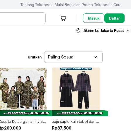
Tentang Tokopedia
Mulai Berjualan
Promo
Tokopedia Care
Masuk
Daftar
Dikirim ke
Jakarta Pusat
Paling Sesuai
Urutkan:
Couple Keluarga Family Set 
baju caple kain tebel dan 
Gamis Motif Bakung | 
cocok untuk pasangan
Rp209.000
Rp87.500