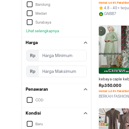
Gamis Caple Ibu 
Hemat s.d 8% Pakai Bo
Bandung
Gamis Pesta Musli
4.8
40+ terju
Baju Dress Mewah
Medan
GNBB7
Gaun Keluarga Ga
Bandung
Lebaran 2026
Surabaya
Lihat selengkapnya
Harga
Rp
Rp
kebaya caple keb
wisuda lamaran t
Rp350.000
Penawaran
set tunik batik baj
Hemat s.d 8% Pakai Bo
kondangan terbaru
BERKAH FASHION
caple tunik busui
COD
Jakarta Pusat
Atasan Bawahan
Kondisi
Baru