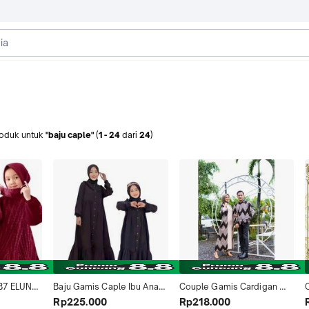
oduk
untuk
"baju caple"
(
1
-
24
dari
24
)
7 ELUNA 
Baju Gamis Caple Ibu Anak 
Couple Gamis Cardigan 
lebaran 
Perempuan Model Ter Baru 
Zigi-Zaga Krem | Sarimbit 
Rp225.000
Rp218.000