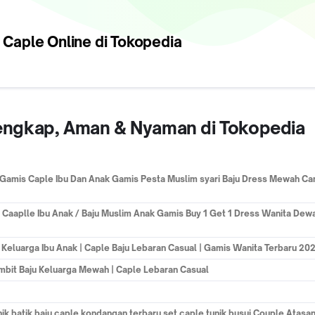
 Caple
Online di Tokopedia
rlengkap, Aman & Nyaman di Tokopedia
mis Caple Ibu Dan Anak Gamis Pesta Muslim syari Baju Dress Mewah Ca
 Caaplle Ibu Anak / Baju Muslim Anak Gamis Buy 1 Get 1 Dress Wanita Dew
 Keluarga Ibu Anak | Caple Baju Lebaran Casual | Gamis Wanita Terbaru 20
imbit Baju Keluarga Mewah | Caple Lebaran Casual
ik batik baju caple kondangan terbaru set caple tunik busui Couple Atas