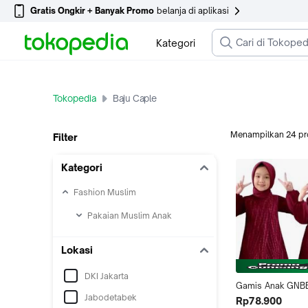
Gratis Ongkir + Banyak Promo
belanja di aplikasi
Kategori
Tokopedia
Baju Caple
Menampilkan
24
pr
Filter
Kategori
Fashion Muslim
Pakaian Muslim Anak
Lokasi
DKI Jakarta
Gamis Anak GNBB
Jabodetabek
ANAK Gamis Anak 
Rp78.900