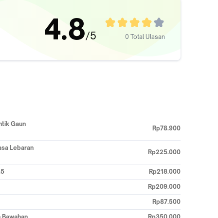
4.8
/5
0 Total Ulasan
ntik Gaun
Rp78.900
asa Lebaran
Rp225.000
25
Rp218.000
Rp209.000
Rp87.500
an Bawahan
Rp350.000