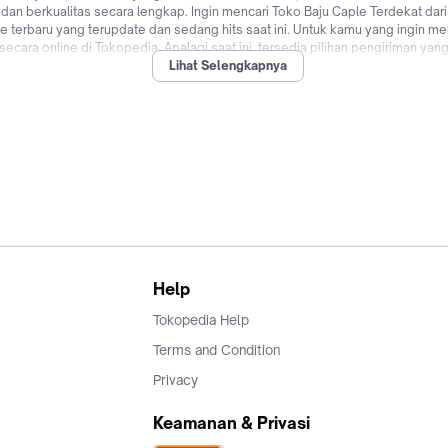
 dan berkualitas secara lengkap. Ingin mencari Toko Baju Caple Terdekat dar
erbaru yang terupdate dan sedang hits saat ini. Untuk kamu yang ingin men
cara online di Tokopedia. Apalagi saat ini, tersedia pilihan pengiriman yan
Lihat Selengkapnya
hingga promo Baju Caple untuk pengguna baru! Saatnya upgrade penampilan k
 Jual & beli Baju Caple dengan mudah dan cepat kapanpun dimanapun di Toko
Help
Tokopedia Help
Terms and Condition
Privacy
Keamanan & Privasi