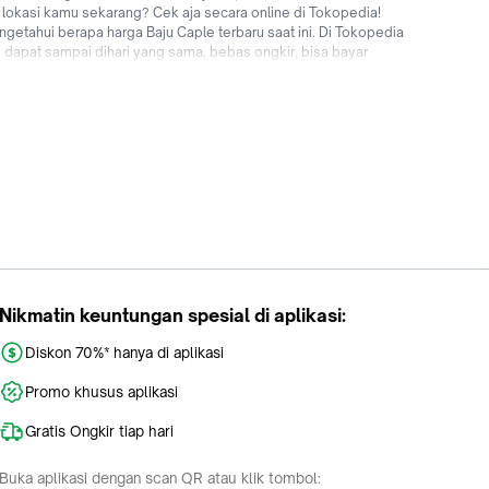
i lokasi kamu sekarang? Cek aja secara online di Tokopedia!
getahui berapa harga Baju Caple terbaru saat ini. Di Tokopedia
g dapat sampai dihari yang sama, bebas ongkir, bisa bayar
amu agar lebih trendi & cantik menggunakan fashion wanita
pedia sekarang!
Nikmatin keuntungan spesial di aplikasi:
Diskon 70%* hanya di aplikasi
Promo khusus aplikasi
Gratis Ongkir tiap hari
Buka aplikasi dengan scan QR atau klik tombol: