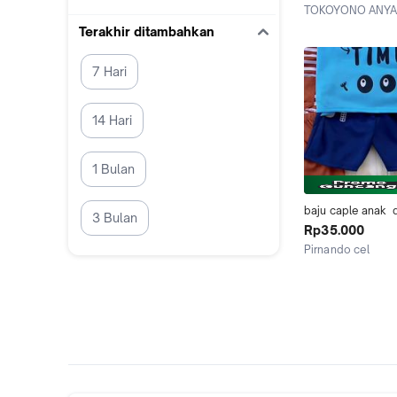
Keluarga Suami Ist
TOKOYONO ANYAR
Kekinian Murah At
Kab. Tangerang
Terakhir ditambahkan
Cople Cowok Ce
7 Hari
14 Hari
1 Bulan
baju caple anak  
3 Bulan
dasar lembut dan 
Rp35.000
bikin gerah
Pirnando cel
Kab. Ogan Komerin