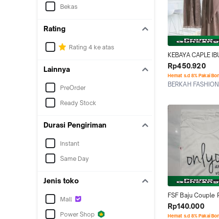
Bekas
Rating
Rating 4 ke atas
KEBAYA CAPLE IB
ANAK GAMIS PEST
Rp450.920
Lainnya
MODERN GAMIS 
Hemat s.d 8% Pakai Bo
MALIKA TERLARIS
BERKAH FASHION
PreOrder
PAYET GAMIS MO
Jakarta Pusat
GAMIS PESTA GAM
Ready Stock
DAN ANAK Baju K
Durasi Pengiriman
Instant
Same Day
Jenis toko
FSF Baju Couple 
Mall
ONLY YOU Hitam 
Rp140.000
Pendek Kaos Cap
Power Shop
Hemat s.d 8% Pakai Bo