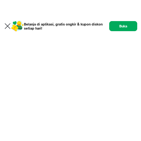
Belanja di aplikasi, gratis ongkir & kupon diskon
Buka
setiap hari!