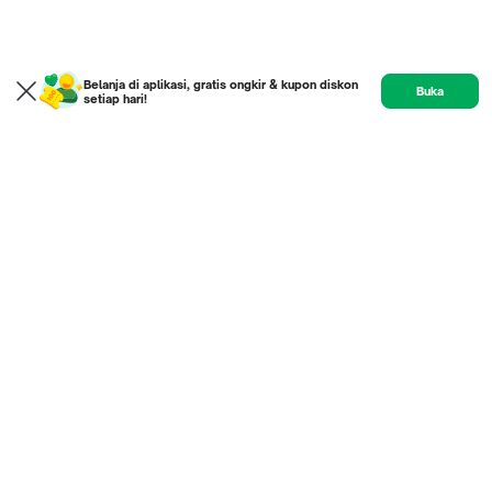
Belanja di aplikasi, gratis ongkir & kupon diskon
Buka
setiap hari!