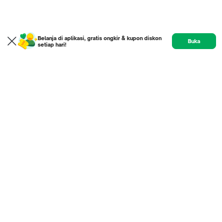
Belanja di aplikasi, gratis ongkir & kupon diskon
Buka
setiap hari!