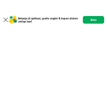
Belanja di aplikasi, gratis ongkir & kupon diskon
Buka
setiap hari!