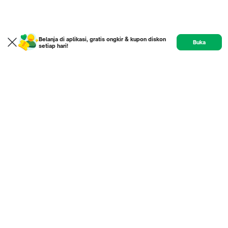
Belanja di aplikasi, gratis ongkir & kupon diskon
Buka
setiap hari!