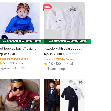
28%
et beskap bayi // baju 
Tuxedo Putih Baju Baptis 
dat jawa anak // turun 
Bayi dan Anak Romper Bayi 
Rp75.980
Rp318.000
Rp440.000
anah // jas anak // kostum 
Import Baby Katun White 
emat s.d 8% Pakai Bonus
Hemat s.d 8% Pakai Bonus
nak // tedak sinten // baju 
Jas Putih
5.0
18 terjual
5.0
100+ terjual
beskap anak laki laki
Bagusamrulloh313
Lollaland.shop
Kab. Sukoharjo
Jakarta Utara