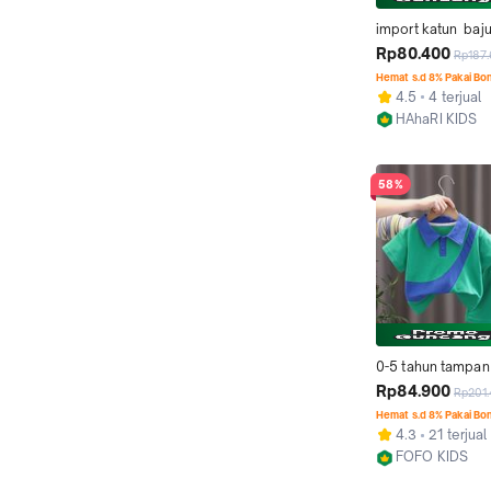
import katun  baju
setelan bayi laki la
Rp80.400
Rp187
fashion imut pakai
Hemat s.d 8% Pakai Bo
anak perempuan 
4.5
4 terjual
panas
HAhaRI KIDS
Kab. Tangeran
58%
0-5 tahun tampan 
kaos jas anak laki 
Rp84.900
Rp201
fashion imut polo
Hemat s.d 8% Pakai Bo
pendek +celana 
4.3
21 terjual
Set dua potong ba
FOFO KIDS
perempuan setela
Kab. Tangeran
cewek Gaya Kor