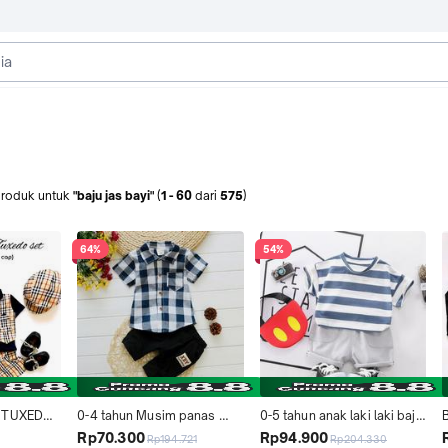
roduk
untuk
"baju jas bayi"
(
1
-
60
dari
575
)
64%
54%
 TUXEDO 
0-4 tahun Musim panas 
0-5 tahun anak laki laki baju 
aju pesta 
baju baru lahir pakaian 
setelan musim panas bayi 
Rp70.300
Rp94.900
Rp194.721
Rp204.330