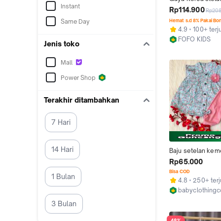
Instant
+ overall baju bayi
Rp114.900
Rp208
perempuan Set d
Same Day
Hemat s.d 8% Pakai Bo
0-5 tahun imut jas
4.9
100+ terj
perempuan baju p
FOFO KIDS
Cantik fashion
Jenis toko
Kab. Tangeran
Mall
Power Shop
Terakhir ditambahkan
7 Hari
14 Hari
Baju setelan keme
bunga celana bros
Rp65.000
lucu fashion anak 
Bisa COD
1 Bulan
perempuan cewek
4.8
250+ terj
jas
babyclothing
Jakarta Barat
3 Bulan
48%