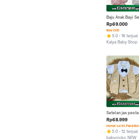
Baju Anak Bayi Se
Rompi Lengan Pe
Rp69.000
Pesta
Bisa COD
5.0
16 terjual
Kalya Baby Shop
Kab. Bekasi
Setelan jas pesta
rompi nyatu / baju
Rp68.999
kondangan berda
Hemat s.d 8% Pakai Bo
5.0
12 terjual
babynicko_NEW