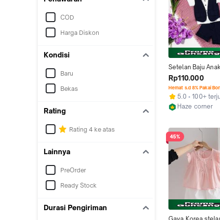
COD
Harga Diskon
Kondisi
Setelan Baju Ana
Baru
3 bulan - 5 tahun 
Rp110.000
Formal Pesta Ulan
Bekas
Hemat s.d 8% Pakai Bo
vest Rompi Baju 
5.0
100+ terj
Haze corner
Rating
Kab. Magelan
Rating 4 ke atas
45%
Lainnya
PreOrder
Ready Stock
Durasi Pengiriman
Gaya Korea stelan