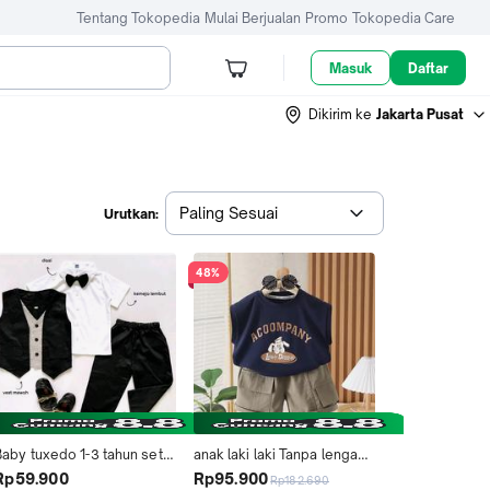
Tentang Tokopedia
Mulai Berjualan
Promo
Tokopedia Care
Masuk
Daftar
Dikirim ke
Jakarta Pusat
Paling Sesuai
Urutkan:
48%
Baby tuxedo 1-3 tahun set 
anak laki laki Tanpa lengan 
tuxedo bayi baju 
musim panas imut baju 
Rp59.900
Rp95.900
Rp182.690