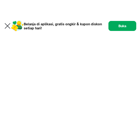
Belanja di aplikasi, gratis ongkir & kupon diskon
Buka
setiap hari!