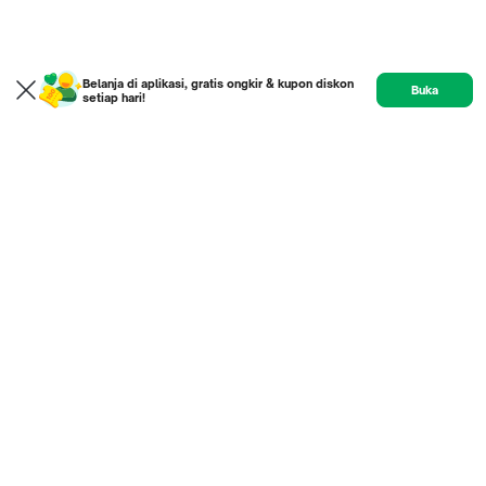
Belanja di aplikasi, gratis ongkir & kupon diskon
Buka
setiap hari!