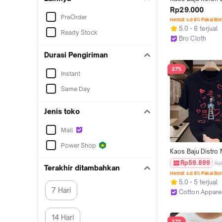
Atasan laki Remaja
Rp29.000
Wanita Cewek Co
PreOrder
Hemat s.d 8% Pakai Bo
Dewasa Kekinian 
5.0
6 terjual
Ready Stock
2024 Murah Brand
Bro Cloth
Oblong
Surabaya
Durasi Pengiriman
37%
Instant
Same Day
Jenis toko
Mall
Power Shop
Kaos Baju Distro 
Motif "We Need M
Rp59.899
Rp
Terakhir ditambahkan
Original Premium 
Hemat s.d 8% Pakai Bo
Unisex Katun 24S
5.0
5 terjual
Cowo Pasangan 
7 Hari
Cotton Appare
Atasan Keren Obl
Jakarta Barat
Panjang Couple W
Cewek Lembut D
14 Hari
37%