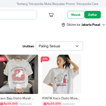
Tentang Tokopedia
Mulai Berjualan
Promo
Tokopedia Care
Masuk
Daftar
Dikirim ke
Jakarta Pusat
Paling Sesuai
Urutkan:
37%
37%
Kaos Baju Distro Murah 
YONTIK Kaos Distro Murah 
otif "Beruang" Original 
100% Original Murah 
Rp59.899
Rp59.899
Rp95.000
Rp95.000