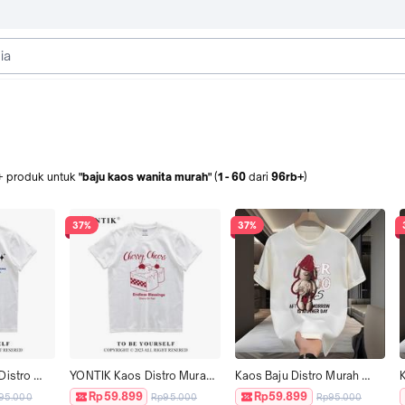
+
produk
untuk
"baju kaos wanita murah"
(
1
-
60
dari
96rb+
)
37%
37%
istro 
YONTIK Kaos Distro Murah 
Kaos Baju Distro Murah 
al 
100% Original Murah 
Motif 'PNGS" Original 
M
Rp59.899
Rp59.899
95.000
Rp95.000
Rp95.000