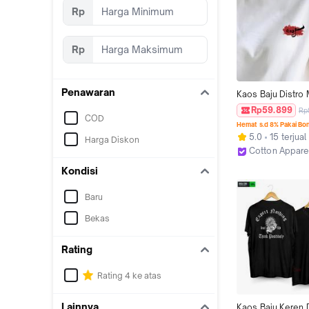
Rp
Rp
Penawaran
Kaos Baju Distro 
Motif "Tulisan" Ori
Rp59.899
Rp
COD
Premium Tebal Un
Hemat s.d 8% Pakai Bo
Katun 24S Cewe 
5.0
15 terjual
Harga Diskon
Pasangan Nyaman
Cotton Appare
Panjang Wanita Po
Jakarta Barat
Couple Lembut C
Kondisi
Atasan Pendek K
Baru
Bekas
Rating
Rating 4 ke atas
Lainnya
Kaos Baju Keren D