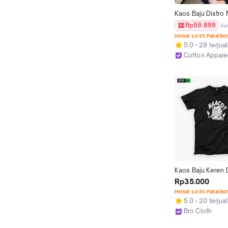
Kaos Baju Distro 
Motif 'CATS KID 
Rp59.899
Rp
Original Premium 
Hemat s.d 8% Pakai Bo
Unisex Katun 24S
5.0
29 terjual
Cowok Pasangan
Cotton Appare
Atasan Keren Sim
Jakarta Barat
Dewasa Couple O
Panjang Wanita P
Lembut
Kaos Baju Keren D
Atasan laki Remaja
Rp35.000
Wanita Cewek Co
Hemat s.d 8% Pakai Bo
Dewasa Kekinian 
5.0
20 terjual
Murah BAACOT 
Bro Cloth
SPONGEBOB Bran
Surabaya
Lembut Nyaman S