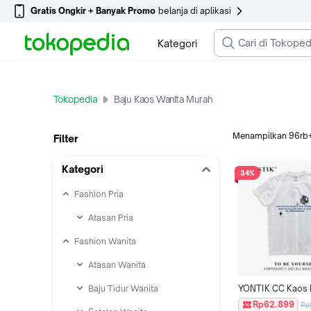
Gratis Ongkir + Banyak Promo
belanja di aplikasi
Kategori
Tokopedia
Baju Kaos Wanita Murah
Menampilkan
96rb
Filter
Kategori
34%
Fashion Pria
Atasan Pria
Fashion Wanita
Atasan Wanita
Baju Tidur Wanita
YONTIK CC Kaos D
Murah 100% Origin
Rp62.899
Rp