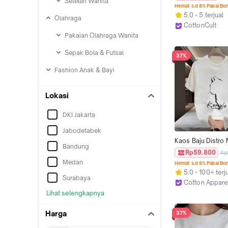
Setelan Wanita
Branded Premium 
Hemat s.d 8% Pakai Bo
METALIC FLOWER 
5.0
5 terjual
Olahraga
Katun 24S Cewe 
CottonCult
Basic Style Crew 
Jakarta Barat
Pakaian Olahraga Wanita
Putih TIdak Nera
Nyaman Pasangan 
Sepak Bola & Futsal
37%
Wanita Kerah Lem
Atasan Cewek Ke
Fashion Anak & Bayi
Combed Dewasa 
Cowok Baju Panj
Lokasi
DKI Jakarta
Jabodetabek
Kaos Baju Distro 
Bandung
"KOMYLA" Origina
Rp59.800
Rp
Tebal Unisex Katu
Medan
Hemat s.d 8% Pakai Bo
Cewe Cowo Pasa
5.0
100+ terj
Nyaman Atasan Ke
Surabaya
Cotton Appare
Simple Oblong Pa
Jakarta Barat
Lihat selengkapnya
Wanita Couple C
Lembut Polos Basi
Harga
37%
putih