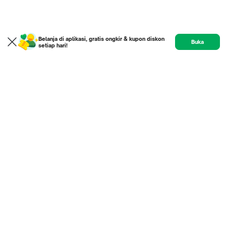
Belanja di aplikasi, gratis ongkir & kupon diskon
Buka
setiap hari!