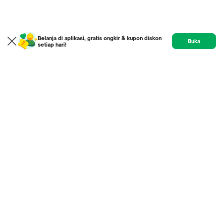
Belanja di aplikasi, gratis ongkir & kupon diskon
Buka
setiap hari!