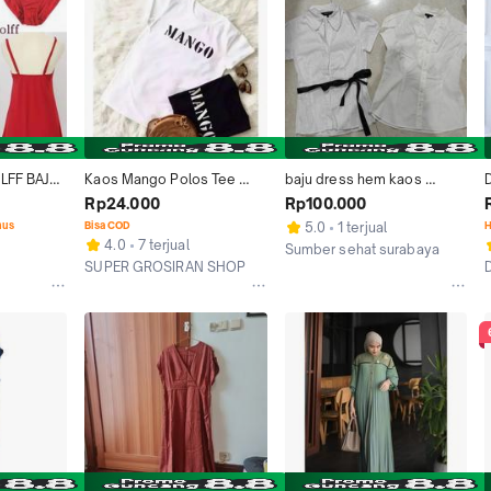
LFF BAJU 
Kaos Mango Polos Tee 
baju dress hem kaos 
RE 
Shirt Fashion Style Atasan 
pakian wanita perempuan 
Rp24.000
Rp100.000
ara 
Baju Oblong
girl dewasa zara mango
nus
Bisa COD
5.0
1 terjual
H
4.0
7 terjual
Sumber sehat surabaya
SUPER GROSIRAN SHOP
Surabaya
Jakarta Barat