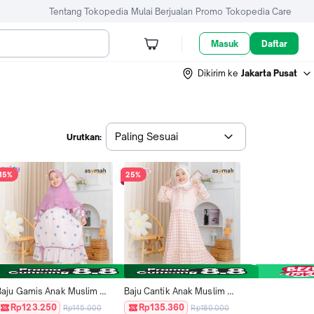
Tentang Tokopedia
Mulai Berjualan
Promo
Tokopedia Care
Masuk
Daftar
Dikirim ke
Jakarta Pusat
Paling Sesuai
Urutkan:
15%
25%
Baju Gamis Anak Muslim 
Baju Cantik Anak Muslim 
et Jilbab Daisy Series 
Bahan Mango Crinkle 
Rp123.250
Rp135.360
Rp145.000
Rp180.000