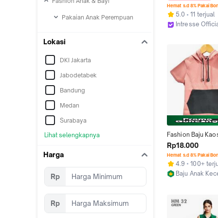
Fashion Anak & Bayi
Hemat s.d 8% Pakai Bo
5.0
11 terjual
Pakaian Anak Perempuan
Intresse Offici
Bandung
Lokasi
DKI Jakarta
Jabodetabek
Bandung
Medan
Surabaya
Fashion Baju Kao
Lihat selengkapnya
Anak Perempuan 1
Rp18.000
Model Tupor/Mang
Harga
Hemat s.d 8% Pakai Bo
Sweater
4.9
100+ terj
Baju Anak Kec
Rp
Kab. Bandung
Rp