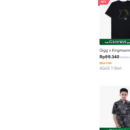
18%
Gigg x Kingmasmus
Mango Mus - Tshir
Rp99.340
Rp120
Pria - Cotton Com
Bisa COD
Baju Kaos Hitam
AGUS T-Shirt
Jakarta Utara