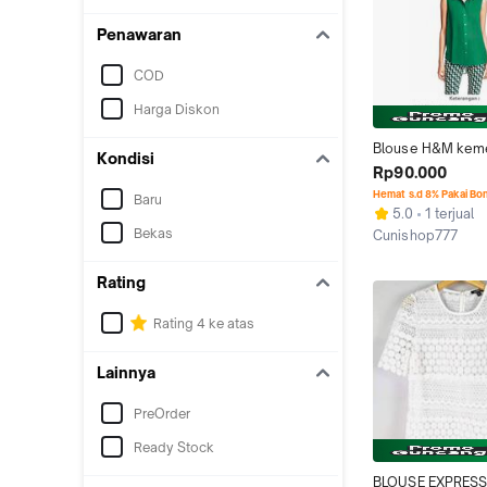
Penawaran
COD
Harga Diskon
Blouse H&M keme
Kondisi
buntung (mango z
Rp90.000
forever21 BAJU un
Hemat s.d 8% Pakai Bo
Baru
5.0
1 terjual
Bekas
Cunishop777
Jakarta Utara
Rating
Rating 4 ke atas
Lainnya
PreOrder
Ready Stock
BLOUSE EXPRESS 