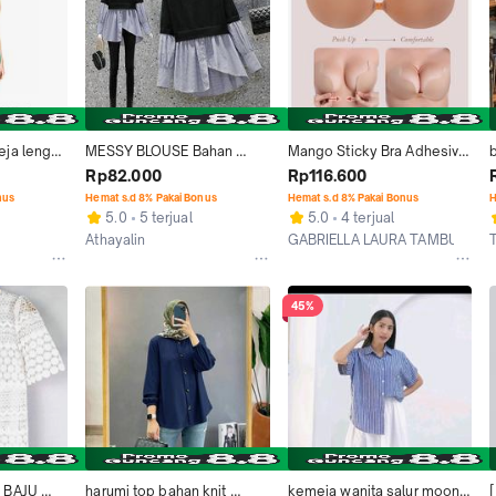
ja lengan 
MESSY BLOUSE Bahan 
Mango Sticky Bra Adhesive 
ara hnm 
Mango Knit Mix Katun Baju 
BH Tempel Push Up angel 
k
Rp82.000
Rp116.600
iqlo
Atasan Blose Wanita
Pluff Front Clip Baju Pesta 
nus
Hemat s.d 8% Pakai Bonus
Hemat s.d 8% Pakai Bonus
H
Magic Free Bra Backless 
5.0
5 terjual
5.0
4 terjual
Invisible
Athayalin
GABRIELLA LAURA TAMBUNAN
Bandung
Jakarta Utara
45%
BAJU 
harumi top bahan knit 
kemeja wanita salur moony 