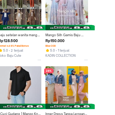
baju setelan wanita mango 
Mango Silh Gamis Baju 
nit import tebal
Muslim Wanita Elegan 
Rp128.500
Rp150.000
dengan Motif Bunga dan 
emat s.d 8% Pakai Bonus
Bisa COD
Lengan Panjang
5.0
2 terjual
5.0
1 terjual
-wykTyuMdPQ
Toko Baju Cute
KADIN COLLECTION
Kab. Bandung
Tangerang
28%
[ Cuci Gudang ] Mango Knit 
Inner Dress Tanpa Lengan / 