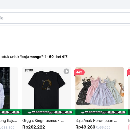
roduk
untuk
"baju mango"
(
1
-
60
dari
417
)
44%
ng Baju 
Gigg x Kingmasmus -  
Baju Anak Perempuan 
Mango Mus - Tshirt Black 
Angelina Smock Kerut 
S
Rp202.222
Rp49.280
p699.900
Rp88.000