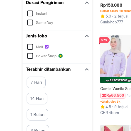
Durasi Pengiriman
WANITA WHITE B
Rp150.000
LACE RENDA ATA
Hemat s.d 8% Pakai Bo
Instant
MANGO
5.0
2 terjual
Cunishop777
Same Day
Jakarta Utara
Jenis toko
57%
Mall
Power Shop
Terakhir ditambahkan
7 Hari
Gamis Wanita Suc
Knit Mango Polos
Rp66.500
Rp
14 Hari
Kancing Variasi Si
+2 lain, disc 5%
120-140 Baju Dres
4.5
9 terjual
Cantik Simple
CHR riborn
1 Bulan
Kab. Karanganyar
3 Bulan