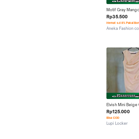
Motif Gray Mango 
lengan pendek At
Rp35.500
Hemat s.d 8% Pakai Bo
Aneka Fashion c
Kab. Pekalongan
Elvish Mini Beige
Dress Baju Pesta 
Rp125.000
Preloved like Zar
Bisa COD
HnM
Lupi Locker
Surabaya