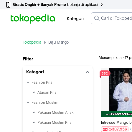
Gratis Ongkir + Banyak Promo
belanja di aplikasi
Kategori
Tokopedia
Baju Mango
Menampilkan
417
p
Filter
Kategori
56%
Fashion Pria
Atasan Pria
Fashion Muslim
Pakaian Muslim Anak
Pakaian Muslim Pria
Intresse Mango Lo
Koko White
Rp307.956
R