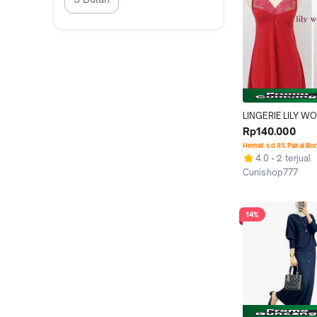
LINGERIE LILY WO
TIDUR SEXY (PIER
Rp140.000
CARDIN KIMONO z
Hemat s.d 8% Pakai Bo
MANGO
4.0
2 terjual
Cunishop777
Jakarta Utara
14%