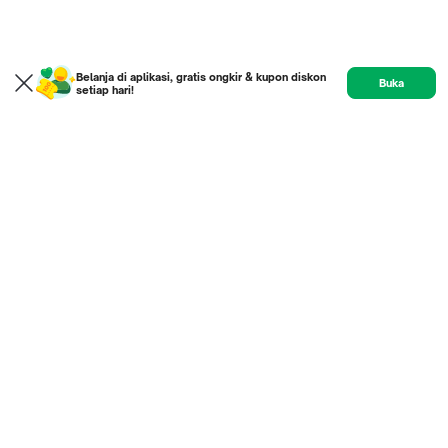
Belanja di aplikasi, gratis ongkir & kupon diskon
Buka
setiap hari!