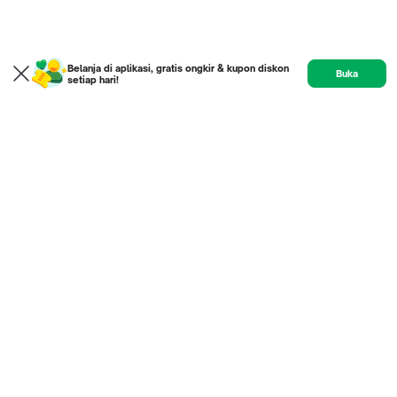
Belanja di aplikasi, gratis ongkir & kupon diskon
Buka
setiap hari!