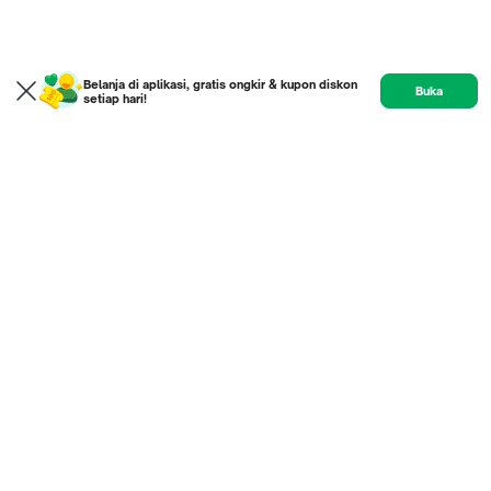
Belanja di aplikasi, gratis ongkir & kupon diskon
Buka
setiap hari!