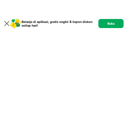
Belanja di aplikasi, gratis ongkir & kupon diskon
Buka
setiap hari!