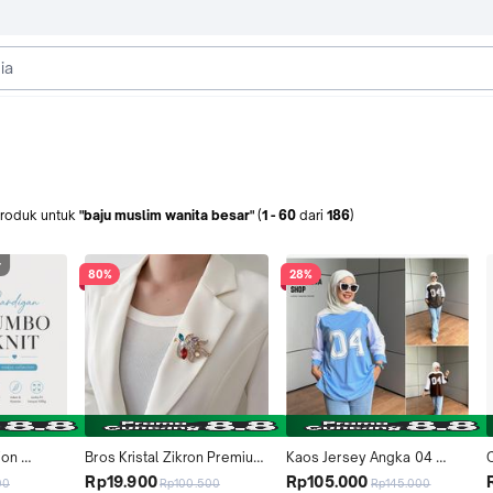
roduk
untuk
"baju muslim wanita besar"
(
1
-
60
dari
186
)
r
80%
28%
on 
Bros Kristal Zikron Premium 
Kaos Jersey Angka 04 
mium 
Earth Tone Mewah Elegant 
Baseball Wanita Atasan 
Rp19.900
Rp105.000
00
Rp100.500
Rp145.000