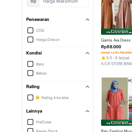
Rp
Penawaran
COD
Harga Diskon
Gamis Ava Dress D
Busui Pakian Musl
Rp98.000
Modern Remaja D
Kondisi
Hemat s.d 8% Pakai Bo
Terbaru Kekinian
5.0
6 terjual
Lembut Size S M L
A.S.R STORE BA
Baru
LD 92 98 104 110 
Kab. Bandung
Ukuran Normal Ta
Bekas
Besar Jumbo Big 
Oversize Baju Kur
Rating
Kondangan Lebara
Berkualitas Prem
Rating 4 ke atas
Lainnya
PreOrder
Ready Stock
Baju Fashion Musl