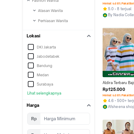
Fashion Wanita
Lengan Panjang J
Hemat s.d 8% Pakai Bo
Ukuran Besar untu
5.0
8 terjual
Atasan Wanita
Aktivitas Baju Ka
By Nadia Colle
Outer Kardigan Wa
Tangerang
Perhiasan Wanita
Atasan Oversize
Lokasi
DKI Jakarta
Jabodetabek
Bandung
Medan
Aldira Terbaru Baju
Surabaya
Big Salur Oversize
Rp125.000
Lihat selengkapnya
Atasan Wanita Str
Hemat s.d 8% Pakai Bo
Belang Motif Salur
4.6
500+ terj
Garis Besar 3collo
Harga
Afsheena sho
Muslim Panjang K
Kab. Bandung 
Remaja Casual D
Rp
Putih  Hitam Kota