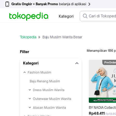
Gratis Ongkir + Banyak Promo
belanja di aplikasi
Kategori
Tokopedia
Baju Muslim Wanita Besar
Menampilkan
186
p
Filter
Kategori
PreOrde
Fashion Muslim
Baju Renang Muslim
Dress Muslim Wanita
Outerwear Muslim Wanita
Atasan Muslim Wanita
BY NADIA Collecti
Cardigan Knit Pre
Rp48.411
Rp48.9