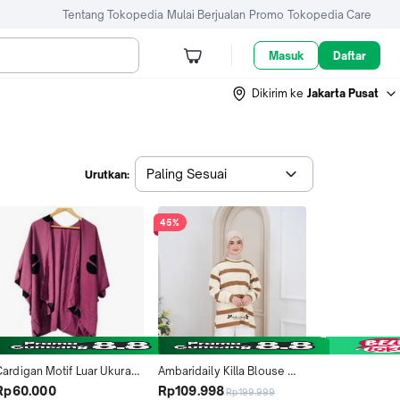
Tentang Tokopedia
Mulai Berjualan
Promo
Tokopedia Care
Masuk
Daftar
Dikirim ke
Jakarta Pusat
Paling Sesuai
Urutkan:
45%
Cardigan Motif Luar Ukuran 
Ambaridaily Killa Blouse 
Besar Bahan Rayon 
Oversize Knit Premium 
Rp60.000
Rp109.998
Rp199.999