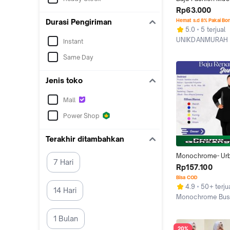
Monna Jumbo Tuni
Rp63.000
Wolfis Size L Bes
Hemat s.d 8% Pakai Bo
Durasi Pengiriman
5.0
5 terjual
UNIKDANMURAH
Instant
Kab. Bogor
Same Day
Jenis toko
Mall
Power Shop
Terakhir ditambahkan
Monochrome- Urb
7 Hari
Setelan Baju Ren
Rp157.100
Model Muslim Sam
Bisa COD
Lengkap Atasan 
4.9
50+ terju
14 Hari
Ukuran Super Jum
Monochrome Bus
BB Besar Bahan M
Jakarta Selatan
Nyaman Wanita S
1 Bulan
20%