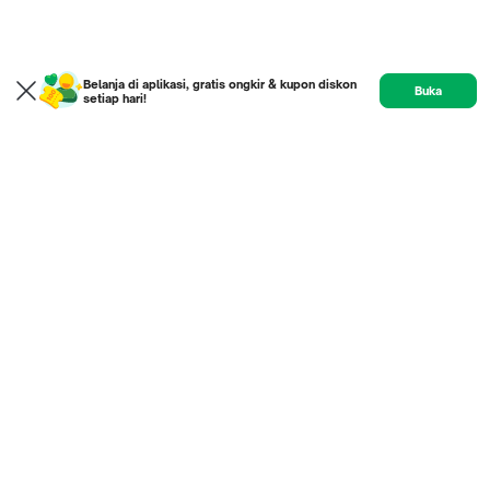
Belanja di aplikasi, gratis ongkir & kupon diskon
Buka
setiap hari!