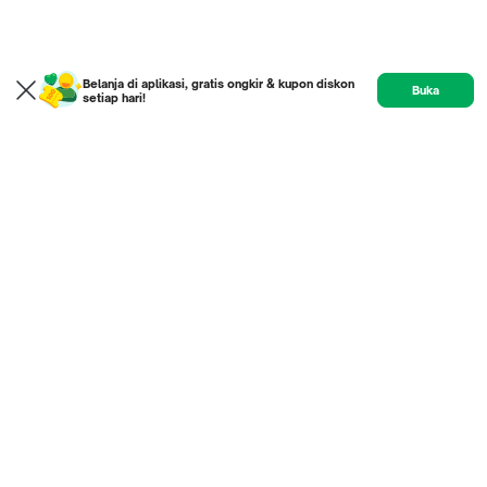
Belanja di aplikasi, gratis ongkir & kupon diskon
Buka
setiap hari!