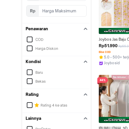
Rp
Penawaran
Joybos Jas Baju C
COD
Motif Bunga Gantu
Rp51.990
Rp55.
Harga Diskon
Air Anti Debu Peli
Bisa COD
Pakaian Ziplock
5.0
500+ terj
Kondisi
Joybosid
Bekasi
Baru
44%
Bekas
Rating
Rating 4 ke atas
Lainnya
IBUMILLENIAL 3D 