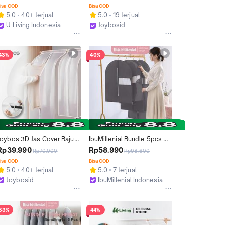
ir Anti Debu Pelindung 
Air Anti Debu Pelindung 
isa COD
Bisa COD
Pakaian CB002
Pakaian CB002
5.0
40+ terjual
5.0
19 terjual
U-Living Indonesia
Joybosid
Bekasi
Bekasi
43%
40%
Joybos 3D Jas Cover Baju 
IbuMillenial Bundle 5pcs 
antungan Zip Anti Air Anti 
Cover Jas Cover Suit Cover 
Rp39.990
Rp58.990
Rp70.000
Rp98.600
Debu Pelindung Pakaian 
Baju Pelindung Pakaian 
isa COD
Bisa COD
CB003
Gantung Zipper Dengan 
5.0
40+ terjual
5.0
7 terjual
Jendela Bening Transparan 
Joybosid
IbuMillenial Indonesia
Tahan Air Debu CB005
Bekasi
Bekasi
33%
44%