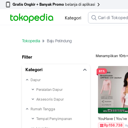
Gratis Ongkir + Banyak Promo
belanja di aplikasi
Kategori
Tokopedia
Baju Pelindung
Menampilkan
10rb
Filter
Kategori
61%
Dapur
Peralatan Dapur
Aksesoris Dapur
Rumah Tangga
Tempat Penyimpanan
YouHave ( You’ve )
Olahraga Anti UV 
Rp156.738
R