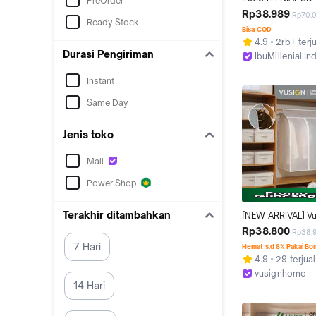
PreOrder
Baju Gantungan Zip
Rp38.989
Rp70.
Ready Stock
Anti Debu Pelindu
Bisa COD
Pakaian
4.9
2rb+ terj
Durasi Pengiriman
IbuMillenial I
Bekasi
Instant
Same Day
Jenis toko
Mall
Power Shop
Terakhir ditambahkan
[NEW ARRIVAL] Vu
Clothing Dust Cove
Rp38.800
Rp38.
Storage Baju Deb
7 Hari
Hemat s.d 8% Pakai Bo
Premium / Gantun
4.9
29 terjual
Anti Air Anti Debu /
vusignhome
Pelindung Pakai
14 Hari
Kab. Tangeran