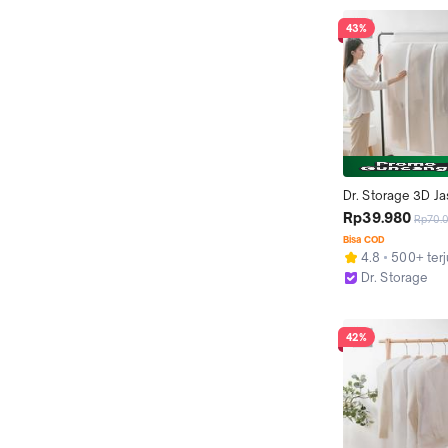
43%
Dr. Storage 3D Ja
Baju Gantungan Zip
Rp39.980
Rp70.
Anti Debu Pelindu
Bisa COD
Pakaian
4.8
500+ terj
Dr. Storage
Kab. Sidoarjo
42%