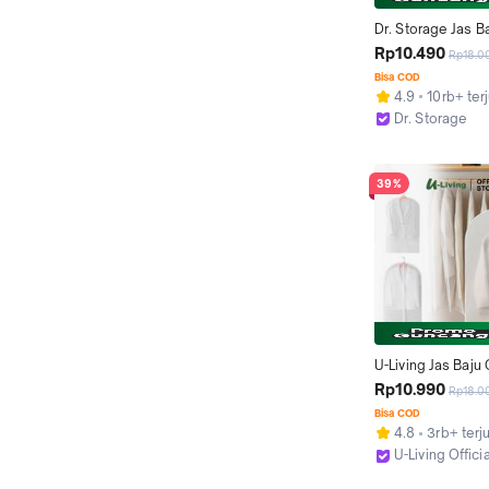
Dr. Storage Jas Ba
Baju Gantungan Ant
Rp10.490
Rp18.0
Debu Pelindung P
Bisa COD
Ziplock CB001
4.9
10rb+ terj
Dr. Storage
Kab. Sidoarjo
39%
U-Living Jas Baju 
Gantungan Anti Air
Rp10.990
Rp18.0
Debu Pelindung P
Bisa COD
Ziplock CB001
4.8
3rb+ terj
U-Living Offici
Bekasi