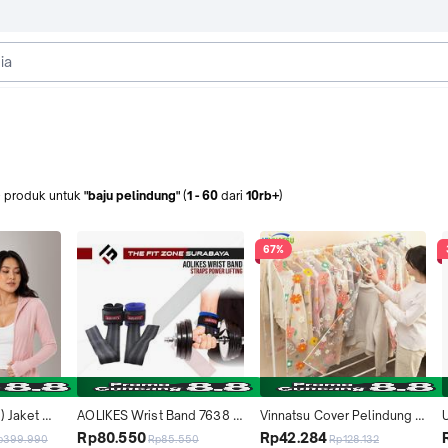
+
produk
untuk
"baju pelindung"
(
1
-
60
dari
10rb+
)
67%
 Jaket 
AOLIKES Wrist Band 7638 
Vinnatsu Cover Pelindung 
Pelindung 
Wrap Strap Pelindung 
Baju Pakaian  /Anti Debu 
Rp80.550
Rp42.284
p399.990
Rp85.550
Rp128.132