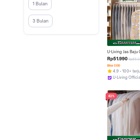
1 Bulan
3 Bulan
U-Living Jas Baju 
Motif Bunga Gantu
Rp51.990
Rp55.
Air Anti Debu Peli
Bisa COD
Pakaian Ziplock
4.9
100+ terj
U-Living Offici
Bekasi
42%