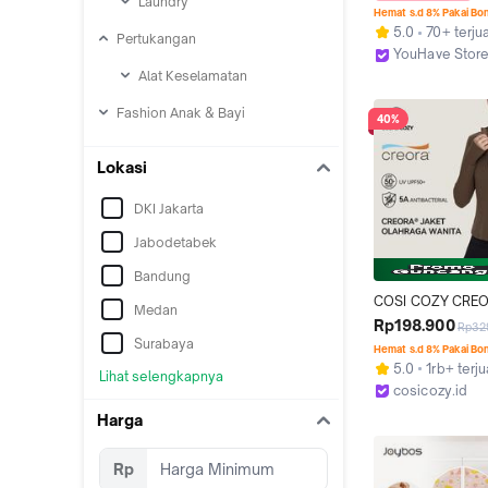
Laundry
Matahari UV Prote
Hemat s.d 8% Pakai Bo
UPF50+ Breathabl
5.0
70+ terjua
Pertukangan
Outdoor Baju Gym
YouHave Stor
Atasan Olahraga W
Jakarta Utara
Alat Keselamatan
Resleting Lengan 
Jaket Y00007
Fashion Anak & Bayi
40%
Lokasi
DKI Jakarta
Jabodetabek
Bandung
COSI COZY CREOR
Medan
Olahraga Airism Ba
Rp198.900
Rp32
Olahraga Wanita A
Surabaya
Hemat s.d 8% Pakai Bo
Pelindung Matahar
5.0
1rb+ terju
Lihat selengkapnya
UPF50+
cosicozy.id
Kab. Tangeran
Harga
Rp