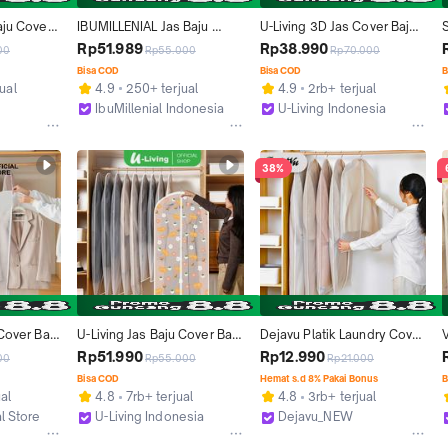
ju Cover 
IBUMILLENIAL Jas Baju 
U-Living 3D Jas Cover Baju 
i Air Anti 
Cover Baju Motif Bunga 
Gantungan Zip Anti Air Anti 
g
Rp51.989
Rp38.990
00
Rp55.000
Rp70.000
akaian 
Gantungan Anti Air Anti 
Debu Pelindung Pakaian
/
Bisa COD
Bisa COD
B
Debu Pelindung Pakaian 
ual
4.9
250+ terjual
4.9
2rb+ terjual
Ziplock CB004
IbuMillenial Indonesia
U-Living Indonesia
Bekasi
Bekasi
38%
Cover Baju 
U-Living Jas Baju Cover Baju 
Dejavu Platik Laundry Cover 
 Anti 
Motif Bunga Gantungan Anti 
Pelindung Baju Resleting 
Rp51.990
Rp12.990
00
Rp55.000
Rp21.000
akaian 
Air Anti Debu Pelindung 
Anti Debu HDK312
Bisa COD
Hemat s.d 8% Pakai Bonus
B
Pakaian Dengan Resleting
B
ual
4.8
7rb+ terjual
4.8
3rb+ terjual
al Store
U-Living Indonesia
Dejavu_NEW
Bekasi
Kab. Tangerang