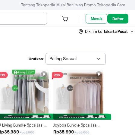
Tentang Tokopedia
Mulai Berjualan
Promo
Tokopedia Care
Masuk
Daftar
Dikirim ke
Jakarta Pusat
Paling Sesuai
Urutkan:
31%
31%
U-Living Bundle 5pcs Jas 
Joybos Bundle 5pcs Jas 
Cover Baju Gantungan Anti 
Cover Baju Gantungan Anti 
Rp35.989
Rp35.990
Rp52.000
Rp52.000