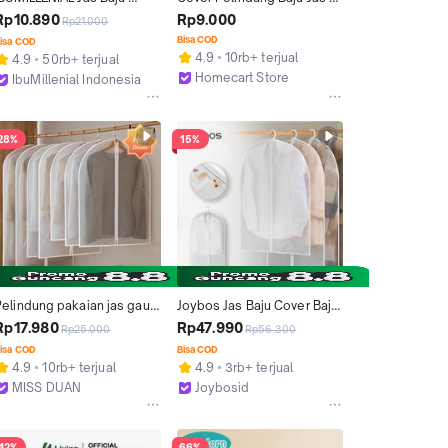
Cover Baju Gantungan Anti 
Cover Pakaian Anti Debu 
Rp10.890
Rp9.000
Rp21.000
ir Anti Debu Pelindung 
Tempat Pakaian PEVA
Bisa COD
isa COD
Pakaian Ziplock
4.9
10rb+ terjual
4.9
50rb+ terjual
Homecart Store
IbuMillenial Indonesia
Tangerang
Bekasi
28%
15%
Pelindung pakaian jas gaun 
Joybos Jas Baju Cover Baju 
 baju Cover / baju jas gaun 
Gantungan Anti Air Anti 
Rp17.980
Rp47.990
Rp25.000
Rp56.300
anti debu
Debu Pelindung Pakaian 
isa COD
Bisa COD
Ziplock CB001
4.9
10rb+ terjual
4.9
3rb+ terjual
MISS DUAN
Joybosid
Jakarta Utara
Bekasi
42%
66%