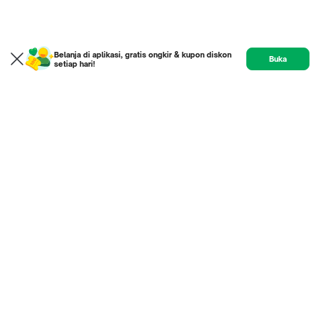
Belanja di aplikasi, gratis ongkir & kupon diskon
Buka
setiap hari!