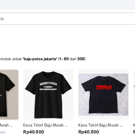
produk
untuk
"baju polos jakarta"
(
1
-
60
dari
306
)
Murah 
Kaos Tshirt Baju Murah 
Kaos Tshirt Baju Murah 
K
remium 
Combed 30 Distro STM 
Distro The Jak mania PRiDE 
Rp40.500
Rp40.500
.999