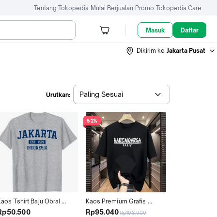
Tentang Tokopedia
Mulai Berjualan
Promo
Tokopedia Care
Masuk
Daftar
Dikirim ke
Jakarta Pusat
Paling Sesuai
Urutkan:
52%
aos Tshirt Baju Obral 
Kaos Premium Grafis 
Murah Combed 30 Distro 
Eksklusif 17 Agustus - 
Rp50.500
Rp95.040
Rp198.000