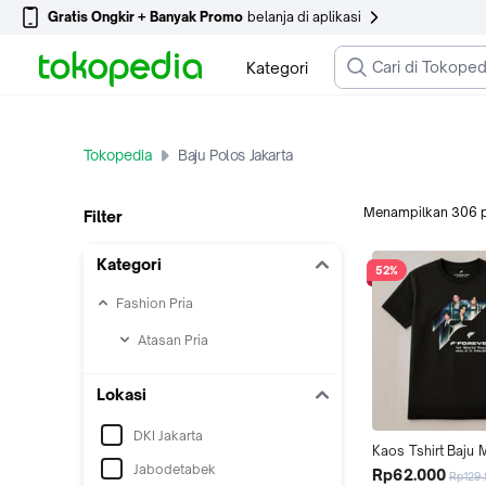
Gratis Ongkir + Banyak Promo
belanja di aplikasi
Kategori
Tokopedia
Baju Polos Jakarta
Menampilkan
306
Filter
Kategori
52%
Fashion Pria
Atasan Pria
Lokasi
DKI Jakarta
Kaos Tshirt Baju 
Jabodetabek
Combed Distro P
Rp62.000
Rp129