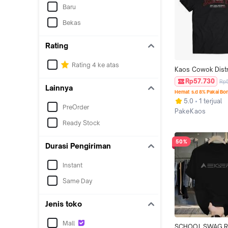
Baru
Bekas
Rating
Rating 4 ke atas
Kaos Cowok Distr
JAKARTA AUTHENT
Rp57.730
Rp
Lainnya
Pria Sablon Polos
Hemat s.d 8% Pakai Bo
Combed Oblong 
5.0
1 terjual
PreOrder
PakeKaos
Kab.Ciamis
Ready Stock
50%
Durasi Pengiriman
Instant
Same Day
Jenis toko
Mall
SCHOOL SWAG Ret