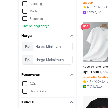
Konser F4 F Foreve
Bisa COD
Bandung
FForever World To
5.0
17 terjual
bordir polos cus
Medan
samaquid
Kab. Bekasi
Surabaya
Lihat selengkapnya
50%
Harga
Rp
Rp
Kaos oblong leng
pendek leher bula
Rp99.800
Rp200
Penawaran
katun murni musi
Hemat s.d 8% Pakai Bo
unisex longgar ke
4.7
100+ terju
COD
atasan trendi Lem
YICHEN.ER
Wanita Panjang Hi
Kab. Tangeran
Harga Diskon
Polos Tee T-Shirt 
Baju Putih kaos  ja
Kerah Cewek
Kondisi