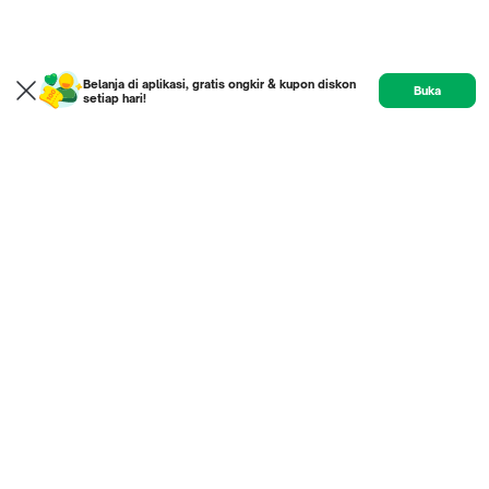
Belanja di aplikasi, gratis ongkir & kupon diskon
Buka
setiap hari!