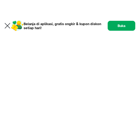
Belanja di aplikasi, gratis ongkir & kupon diskon
Buka
setiap hari!