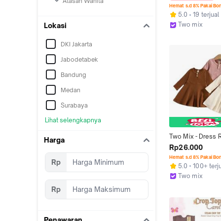
Atasan Wanita
Anak Cewek Kasua
Hemat s.d 8% Pakai Bo
Atasan Anak Pere
5.0
19 terjual
Tahun 4333 4122
Two mix
Lokasi
Semarang
DKI Jakarta
Jabodetabek
Bandung
Medan
Surabaya
Lihat selengkapnya
Two Mix - Dress 
Harga
Anak Perempuan B
Rp26.000
Santai Anak Cew
Hemat s.d 8% Pakai Bo
Rp
5.0
100+ terj
Two mix
Semarang
Rp
Penawaran