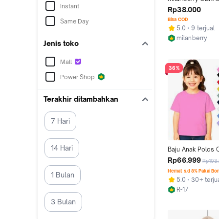
Instant
ANAK IMPORT MU
Rp38.000
BAJU FASHION SA
Bisa COD
Same Day
CEWEK KOREA DAI
5.0
9 terjual
WHITE, 180
milanberry
Jenis toko
Jakarta Pusat
Mall
36%
Power Shop
Terakhir ditambahkan
7 Hari
14 Hari
Baju Anak Polos 
Cewek 6pcs & 3p
Rp66.999
Rp103
Crew Neck Santai
Hemat s.d 8% Pakai Bo
1 Bulan
3XL Nyaman dan 
5.0
30+ terju
R-17
Jakarta Barat
3 Bulan