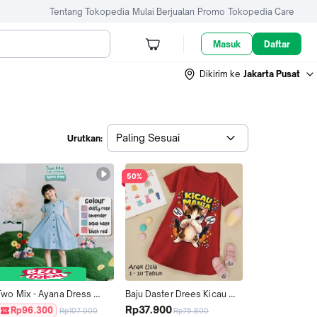
Tentang Tokopedia
Mulai Berjualan
Promo
Tokopedia Care
Masuk
Daftar
Dikirim ke
Jakarta Pusat
Paling Sesuai
Urutkan:
50%
Two Mix - Ayana Dress 
Baju Daster Drees Kicau 
Anak Perempuan Casual 
Mania Anak Perempuan 
Rp37.900
Rp96.300
Rp107.000
Rp75.800