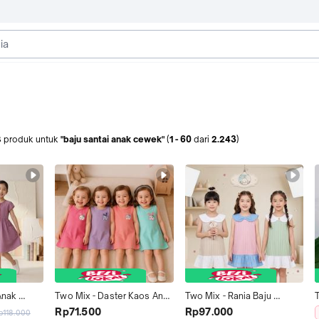
3
produk
untuk
"baju santai anak cewek"
(
1
-
60
dari
2.243
)
nak 
Two Mix - Daster Kaos Anak 
Two Mix - Rania Baju 
- Baju 
Perempuan - Baju Dress 
Cewek Dress Anak 
Rp71.500
Rp97.000
p118.000