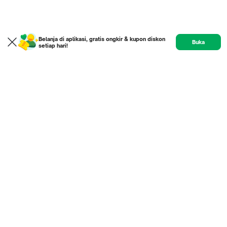
Belanja di aplikasi, gratis ongkir & kupon diskon
Buka
setiap hari!