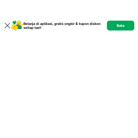
Belanja di aplikasi, gratis ongkir & kupon diskon
Buka
setiap hari!