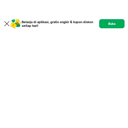
Belanja di aplikasi, gratis ongkir & kupon diskon
Buka
setiap hari!