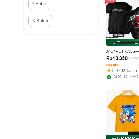
1 Bulan
3 Bulan
JACKPOT KAOS---
Distro Motif HON
Rp43.350
Rp85.
150R Kaos OTOMO
Bisa COD
KOMUNITAS MOTOR
5.0
12 terjual
Terbaru Baju pria 
JACKPOT KAO
tersedia 12 warn
Kab. Bogor