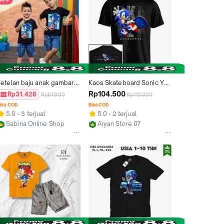
setelan baju anak gambar 
Kaos Skateboard Sonic YL-
onic terbaru untuk usia 1-
204 Baju Anak Skater 
Rp104.500
Rp31.426
Rp61.900
Rp110.000
0 thn celana sablon jin 
Warna Hitam Cotton 
isa COD
Bisa COD
d'nim
Combed 24s
5.0
3 terjual
5.0
2 terjual
Sabina Online Shop
Aryan Store 07
Jakarta Barat
Kab. Bantul