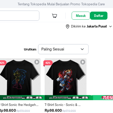
Tentang Tokopedia
Mulai Berjualan
Promo
Tokopedia Care
Masuk
Daftar
Dikirim ke
Jakarta Pusat
Paling Sesuai
Urutkan:
42%
42%
T-Shirt Sonic the Hedgehog 
T-Shirt Sonic - Sonic & 
 Sonic - Kaos Distro 100% 
Friends - Kaos Distro 100% 
Rp98.600
Rp98.600
Rp170.000
Rp170.000