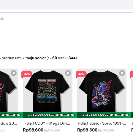
4
produk
untuk
"baju sonic"
(
1
-
60
dari
5.344
)
42%
42%
hadow 2001 
T-Shirt CDDY -  Mega Drive 
T-Shirt Sonic - Sonic 1991 - 
% Katun - 
Sonic - Kaos Distro 100% 
Kaos Distro 100% Katun - 
-
Rp98.600
Rp98.600
.000
Rp170.000
Rp170.000