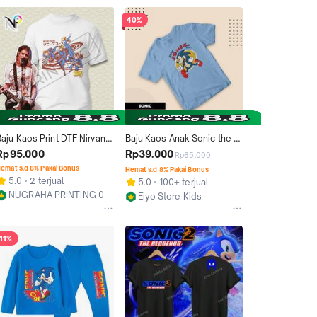
40%
aju Kaos Print DTF Nirvana 
Baju Kaos Anak Sonic the 
SONIC YOUTH 2
Hedgehog Usia 1 2 3 4 5 6 
Rp95.000
Rp39.000
Rp65.000
7 8 9 10 Tahun
emat s.d 8% Pakai Bonus
Hemat s.d 8% Pakai Bonus
5.0
2 terjual
5.0
100+ terjual
NUGRAHA PRINTING 07
Eiyo Store Kids
Kab. Bandung
Bandung
11%