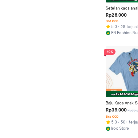
Setelan kaos ana
baju kaos anak se
Rp28.000
kaos anak distro 1
Bisa COD
/SONIC
5.0
28 terjual
FN Fashion Nu
Jakarta Barat
40%
Baju Kaos Anak So
2 3 4 5 6 7 8 9 10
Rp39.000
Rp65.
Cowok Cotton Kat
Bisa COD
Perempuan Laki-Lak
5.0
50+ terju
multicolor Distro
Irox Store
Bandung