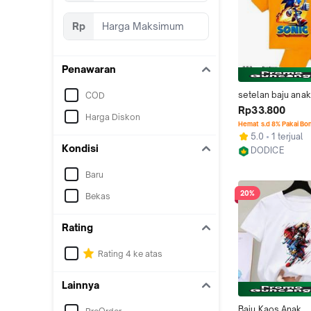
Rp
Penawaran
setelan baju anak l
COD
perempuan baju k
Rp33.800
Harga Diskon
laki-laki perempua
Hemat s.d 8% Pakai Bo
sonic  umur 6 bln-
5.0
1 terjual
bahan katun
Kondisi
DODICE
Jakarta Utara
Baru
20%
Bekas
Rating
Rating 4 ke atas
Lainnya
Baju Kaos Anak 