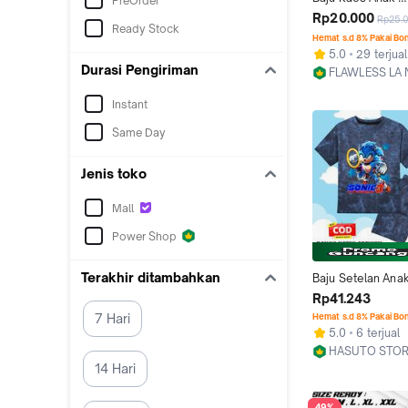
PreOrder
Perempuan/Laki-la
Rp20.000
Rp25.
Ready Stock
FLNBAK92 Lengan
Hemat s.d 8% Pakai Bo
2-12 thn Gambar S
5.0
29 terjual
Fashion Katun C
Durasi Pengiriman
FLAWLESS LA
Jakarta Barat
Instant
Same Day
Jenis toko
Mall
Power Shop
Terakhir ditambahkan
Baju Setelan Anak 
& Perempuan Baha
Rp41.243
Soft Adem 6 Bulan
7 Hari
Hemat s.d 8% Pakai Bo
sonic 3
5.0
6 terjual
HASUTO STO
Jakarta Barat
14 Hari
49%