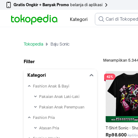
Gratis Ongkir + Banyak Promo
belanja di aplikasi
Kategori
Tokopedia
Baju Sonic
Menampilkan
5.34
Filter
Kategori
42%
Fashion Anak & Bayi
Pakaian Anak Laki-Laki
Pakaian Anak Perempuan
Fashion Pria
Atasan Pria
T-Shirt Sonic - S
-  Kaos Distro 100
Rp98.600
Rp170