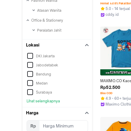
Fashion Wanita
Kain Combed 24s 
Hemat s.d 8% Pakai Bo
Pria Wanita Dewas
5.0
14 terjual
Atasan Wanita
Nyaman Printing 
cddy.id
Japan Style - Baju
Jakarta Utara
Office & Stationery
Cowok / Cewek S
Keren Jepang Str
Peralatan Jahit
Digital - DS1283
Lokasi
DKI Jakarta
Jabodetabek
Bandung
MAXIMO.CO Kaos 
Medan
Anak Sonic & Frie
Rp52.500
3-12 Tahun Tanga
Surabaya
Bisa COD
Bahan Katun Com
4.9
60+ terju
Lihat selengkapnya
Fashion Anak Le
Maximo Clothi
Nyaman
Kab. Bandung
Harga
Rp