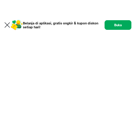
Belanja di aplikasi, gratis ongkir & kupon diskon
Buka
setiap hari!