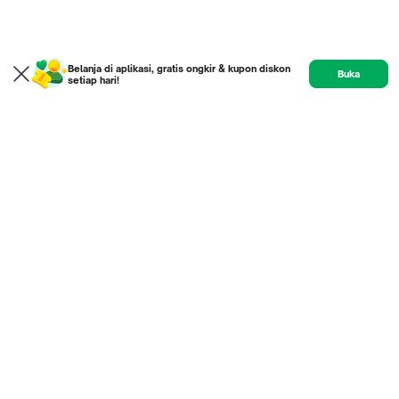
Belanja di aplikasi, gratis ongkir & kupon diskon
Buka
setiap hari!