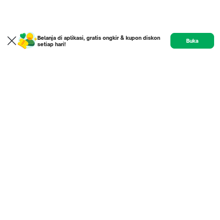
Belanja di aplikasi, gratis ongkir & kupon diskon
Buka
setiap hari!