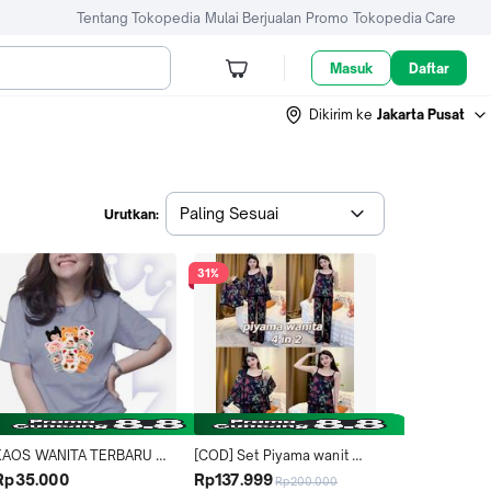
Tentang Tokopedia
Mulai Berjualan
Promo
Tokopedia Care
Masuk
Daftar
Dikirim ke
Jakarta Pusat
Paling Sesuai
Urutkan:
31%
KAOS WANITA TERBARU 
[COD] Set Piyama wanit 
ROLY POLY T-SHIRT WANIT 
empat potong motif bunga 
Rp35.000
Rp137.999
Rp200.000