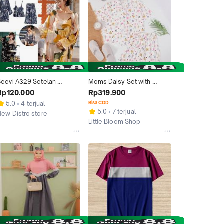
READY SIZE M-XXL
Beevi A329 Setelan 
Moms Daisy Set with 
imono 3 In 1 Import 
KERAH LITTLE BLOOM 
Rp120.000
Rp319.900
Piyama Dewasa Baju Tidur 
setelan/baju tidur/piyama 
5.0
4 terjual
Bisa COD
Wanit
wanit
5.0
7 terjual
New Distro store
Little Bloom Shop
Jakarta Utara
Kab. Tangerang