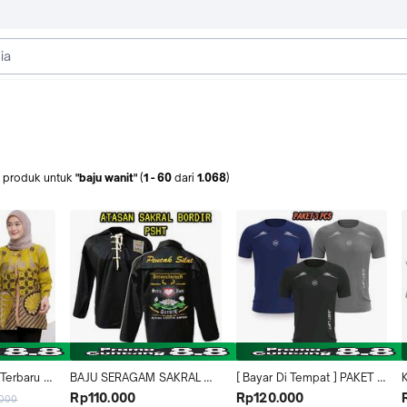
produk
untuk
"baju wanit"
(
1
-
60
dari
1.068
)
Terbaru 
BAJU SERAGAM SAKRAL 
[ Bayar Di Tempat ] PAKET 
modern 
WARGA BORDIR PSHT 
HEMAT 3 PCS KAOS 
Rp110.000
Rp120.000
.000