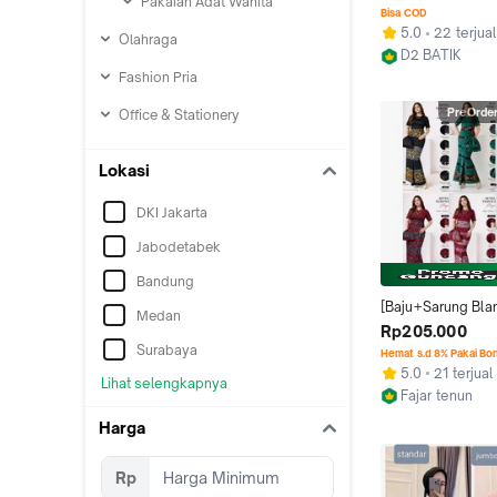
Pakaian Adat Wanita
Kekinian Viral Baj
Bisa COD
Seragam Kantor R
5.0
22 terjual
Olahraga
M sampai Jumbo K
D2 BATIK
Couple Hem Kanci
Kab. Pekalon
Fashion Pria
Ruffle
PreOrde
Office & Stationery
Lokasi
DKI Jakarta
Jabodetabek
Bandung
[Baju+Sarung Bla
Medan
Sepuk] - Setelan T
Rp205.000
Tenun Jepara Asli 
Surabaya
Hemat s.d 8% Pakai Bo
Adat Wanit Terba
5.0
21 terjual
Lihat selengkapnya
Fajar tenun
Kab. Jepara
Harga
Rp