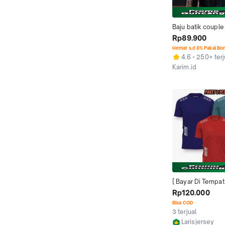
Baju batik couple 
lengan panjang G
Rp89.900
WANIT\A
Hemat s.d 8% Pakai Bo
4.6
250+ terj
Karim.id
Pekalongan
[ Bayar Di Tempat
HEMAT 3 PCS KA
Rp120.000
OLAHRAGA DRY-FI
Bisa COD
OLAHRAGA PRIA 
3 terjual
LENGAN PENDEK 
Larisjersey