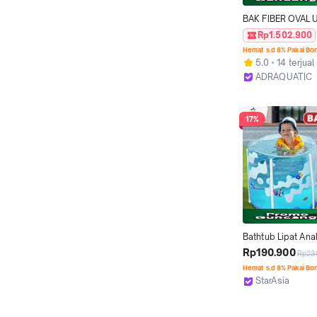
BAK FIBER OVAL U
125X75X50 CM K
Rp1.502.900
IKAN KOI KARANT
Hemat s.d 8% Pakai Bo
5.0
14 terjual
ADRAQUATIC
Bandung
17%
Bathtub Lipat Ana
Folding Bak Mandi 
Rp190.900
Rp23
Hangat Kolam SPA
Hemat s.d 8% Pakai Bo
020-18B
StarAsia
Surabaya