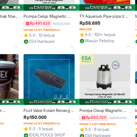
bak fiber 
Pompa Celup Magnetic 
TY Aquarium Pipe pipa U – 
220 x 115 
YORK SP 2400 dapat 
PVC by 3 Pawns Akuarium 
Rp58.695
Rp491.620
Rp523.000
digunakan untuk sirkulasi 
Aquarium Aquascape 
Bisa COD
Hemat s.d 8% Pakai Bonus
+
air pada aquarium, kolam 
Kolam Sum Filter Bak Fiber 
5.0
100+ terjual
5.0
10 terjual
ikan, air mancur taman, 
Premium Mayin
Miaojin Petshop
ESA Hardware
menguras air pada bak
Medan
Bekasi
 
Foot Valve Kolam Renang 
Pompa Cleup Magnetic 
k
se 5 kg 
1,5 in Merk Lokal | Klep Bak 
YORK SP 4500 dapat 
f
Rp150.000
Rp803.700
Rp855.000
a dan Air 
Penampungan Kolam
digunakan untuk sirkulasi 
nus
Hemat s.d 8% Pakai Bonus
B
Hemat s.d 8% Pakai Bonus
g Bak 
air pada aquarium, kolam 
5.0
5 terjual
5.0
8 terjual
Cuci 
ikan, air mancur taman, 
IDEAL POOLS SHOP
ESA Hardware