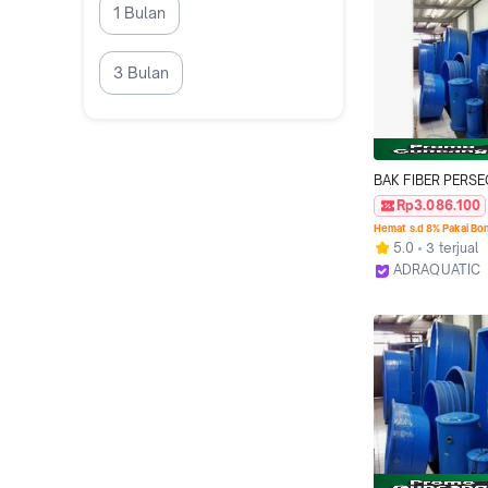
1 Bulan
3 Bulan
BAK FIBER PERSEG
UK. 150X100X50 
Rp3.086.100
KOLAM IKAN KOI 
Hemat s.d 8% Pakai Bo
KARANTINA
5.0
3 terjual
ADRAQUATIC
Bandung