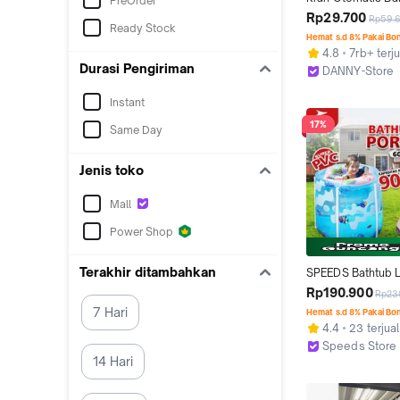
PreOrder
1/2 3/4 Sensor Ke
Rp29.700
Rp59.
Ready Stock
Tandon Air Pelam
Hemat s.d 8% Pakai Bo
Toren / Pelampung
4.8
7rb+ terju
Otomatis Pelamp
Durasi Pengiriman
DANNY-Store
Otomatis /Kran Wa
Surabaya
Control Bak Kontro
Instant
Otomatis Chambe
17%
Same Day
Jenis toko
Mall
Power Shop
Terakhir ditambahkan
SPEEDS Bathtub Li
Portable Folding 
Rp190.900
Rp23
Air Hangat Kolam 
7 Hari
Hemat s.d 8% Pakai Bo
020-18B
4.4
23 terjual
Speeds Store
14 Hari
Surabaya