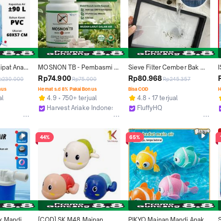
pat Anak 
MOSNON TB - Pembasmi 
Sieve Filter Cember Bak 
di Kolam 
Jentik Nyamuk Alami Biojan 
Kolam Ikan Koi Ukuran 
Rp74.900
Rp80.968
p230.000
Rp75.000
Rp245.357
18B
MOSNON TB - Aman untuk 
29.5*19.5*4cm Bahan Mesh 
nus
Hemat s.d 8% Pakai Bonus
Bisa COD
H
Ikan & Lingkungan - Efektif 
100 Micron Siap Pakai 
al
4.9
750+ terjual
4.8
17 terjual
& Praktis - Target Got 
Tahan Lama
Harvest Ariake Indonesia
FluffyHQ
Kolam & Bak Mandi - 100 
Kab. Bekasi
Kab. Tangerang
Tablet
44%
65%
k Mandi 
[COD] SK M48 Mainan 
PIKYO Mainan Mandi Anak 