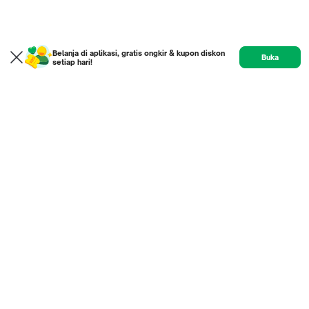
Belanja di aplikasi, gratis ongkir & kupon diskon
Buka
setiap hari!