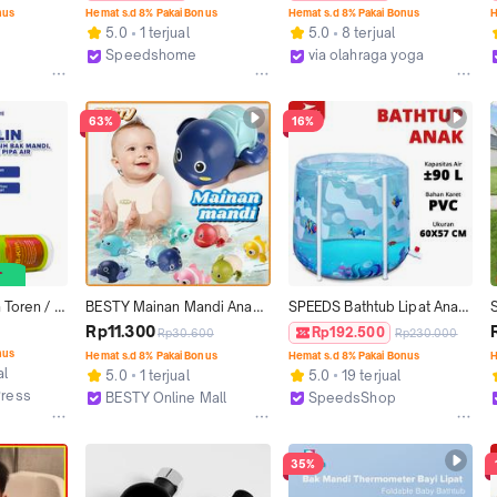
Hangat SPA Praktis Kolam 
Kolam 020-18C
nus
Hemat s.d 8% Pakai Bonus
Hemat s.d 8% Pakai Bonus
H
Bayi 020-18C
5.0
1 terjual
5.0
8 terjual
Speedshome
via olahraga yoga
Surabaya
Surabaya
63%
16%
Toren / B-
BESTY Mainan Mandi Anak 
SPEEDS Bathtub Lipat Anak 
k Mandi 
Berenang Kura-Kura Kecil 
Portable Bak Mandi Air 
Rp11.300
Rp192.500
Rp30.600
Rp230.000
 Instalasi 
Bermain Bak Mandi Air 
Hangat Kolam Mandi Anak 
nus
Hemat s.d 8% Pakai Bonus
Hemat s.d 8% Pakai Bonus
H
ANAK - 
Berendam Mainan Air Balita
Bayi 020-18B
al
5.0
1 terjual
5.0
19 terjual
Press
BESTY Online Mall
SpeedsShop
Kab. Jepara
Surabaya
35%