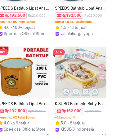
SPEEDS Bathtub Lipat Anak 
SPEEDS Bathtub Lipat Anak 
Portable Folding Bak Mandi 
Portable Bak Mandi Kolam 
Rp192.500
Rp192.500
Rp230.000
Rp230.000
Air Hangat Bayi Kolam 
Berenang Bayi Anak 020-
emat s.d 8% Pakai Bonus
Hemat s.d 8% Pakai Bonus
Mandi Anak SPA 020-18B
18B
4.6
100+ terjual
4.5
18 terjual
Speedss Official Store
via olahraga yoga
Surabaya
Surabaya
16%
18%
SPEEDS Bathtub Lipat Bak 
KISUBO Foldable Baby Bath 
Mandi Anak Bayi Folding 
Tub  Bak Mandi Lipat 
Rp192.500
Rp162.900
Rp230.000
Rp199.000
arrel Air Hangat Kolam 
Tempat Mandi Bayi Anak
emat s.d 8% Pakai Bonus
+2 lain, disc 1%
Portable 020-18C
4.0
29 terjual
5.0
8 terjual
Speedss Official Store
KISUBO Indonesia
Surabaya
Jakarta Utara