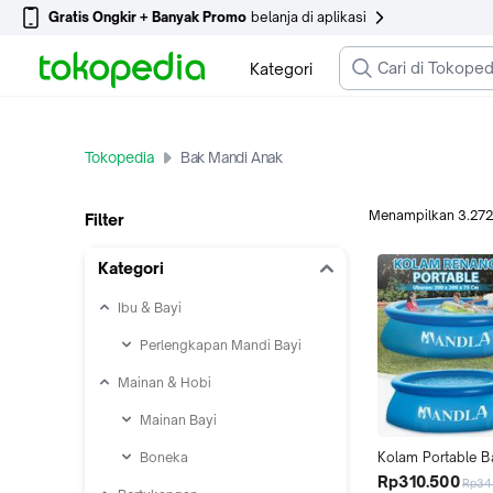
Gratis Ongkir + Banyak Promo
belanja di aplikasi
Kategori
Tokopedia
Bak Mandi Anak
Menampilkan
3.27
Filter
Kategori
Ibu & Bayi
Perlengkapan Mandi Bayi
Mainan & Hobi
Mainan Bayi
Boneka
Kolam Portable B
Renang Anak Jum
Rp310.500
Rp34