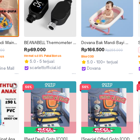
i Mainan 
BEANABELL Thermometer 
Dovana Bak Mandi Bayi 
n Boneka 
Kran Shower Drat Pengukur 
Lipat Portable Foldable 
Rp69.000
Rp166.500
200
Rp255.000
 Anak-
Suhu Air Panas Dingin 
Baby Bathtub Tempat 
Hemat s.d 8% Pakai Bonus
nus
Bisa COD
H
am 
Digital Display Bayi Anak 
Mandi Anak Bayi dengan 
5.0
5 terjual
5.0
100+ terjual
antai
Bak Mandi Wastafel
Thermometer dan Matras
scarlettofficial.id
ine Mall
Dovana
Cimahi
Jakarta Utara
56%
56%
pat Anak 
(Best Deal) Goto [COD] 
(Special Offer) Goto [COD] 