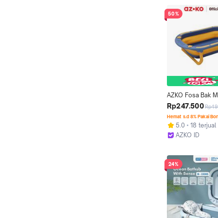
50%
AZKO Fosa Bak Ma
Lipat - Biru Baby B
Rp247.500
Rp49
Bak Mandi Anak B
Hemat s.d 8% Pakai Bo
Mini Tempat Mand
5.0
18 terjual
AZKO ID
Semarang
24%