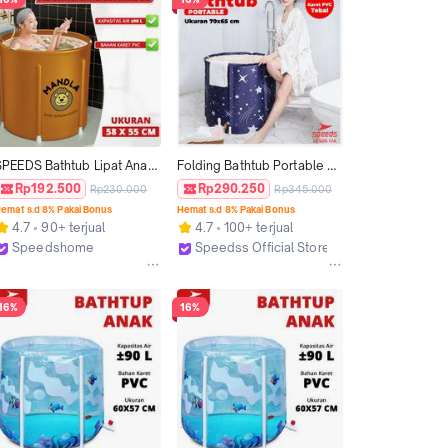
SPEEDS Bathtub Lipat Anak 
Folding Bathtub Portable 
ortable Folding Barrel Bak 
Bak Mandi Lipat Bathtub 
Rp192.500
Rp290.250
Rp230.000
Rp345.000
Mandi Air 020-18
Lipat Bak Mandi Anak dan 
emat s.d 8% Pakai Bonus
Hemat s.d 8% Pakai Bonus
Dewasa Air Hangat SPEEDS 
4.7
90+ terjual
4.7
100+ terjual
020-17
Speedshome
Speedss Official Store
Surabaya
Surabaya
16%
16%