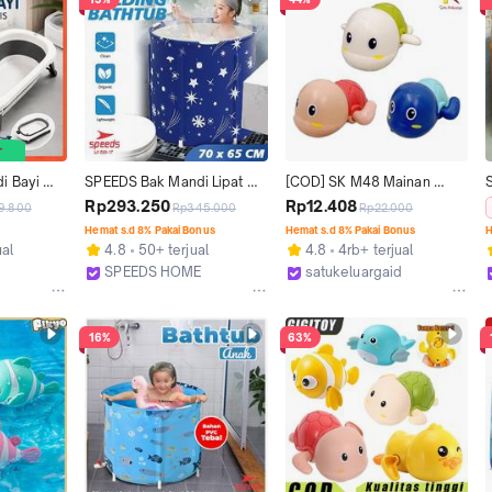
 Bayi 
SPEEDS Bak Mandi Lipat 
[COD] SK M48 Mainan 
mpat 
Folding Bathtub Portable 
Mandi Anak Bayi Bentuk 
P
Rp293.250
Rp12.408
9.800
Rp345.000
Rp22.000
ble Baby 
Bathtub Lipat Bak Mandi 
Kura Berenang Di Kolam 
Hemat s.d 8% Pakai Bonus
Hemat s.d 8% Pakai Bonus
H
ayi HOE201
Anak dan Dewasa Air 
Renang Bak Mandi Mainan 
ual
4.8
50+ terjual
4.8
4rb+ terjual
Hangat 020-17
Air Lucu Toys
SPEEDS HOME
satukeluargaid
g
Surabaya
Kab. Tangerang
16%
63%