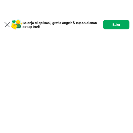
Belanja di aplikasi, gratis ongkir & kupon diskon
Buka
setiap hari!