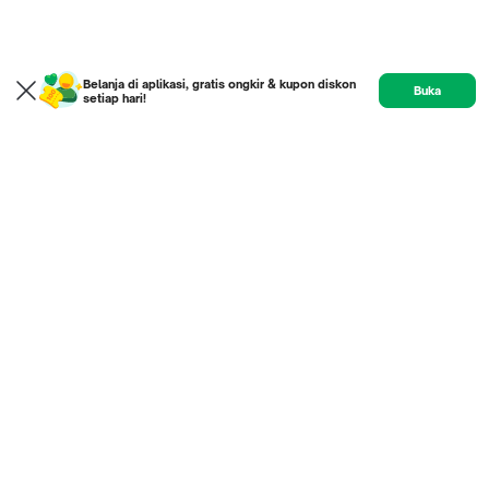
Belanja di aplikasi, gratis ongkir & kupon diskon
Buka
setiap hari!