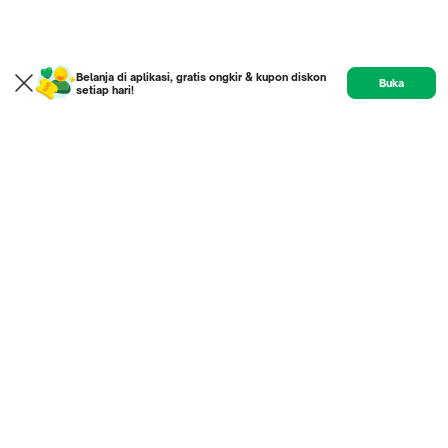
Belanja di aplikasi, gratis ongkir & kupon diskon
Buka
setiap hari!