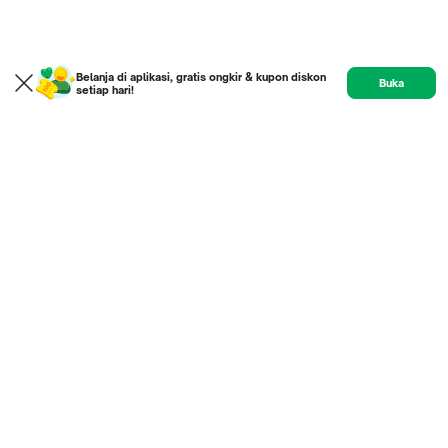
Belanja di aplikasi, gratis ongkir & kupon diskon
Buka
setiap hari!