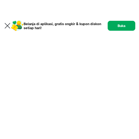
Belanja di aplikasi, gratis ongkir & kupon diskon
Buka
setiap hari!